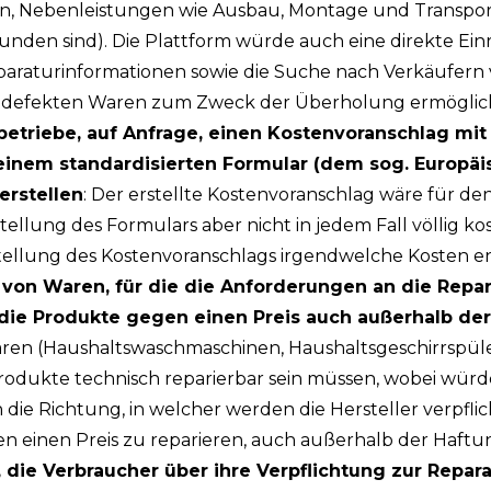
n, Nebenleistungen wie Ausbau, Montage und Transport 
unden sind). Die Plattform würde auch eine direkte Einr
paraturinformationen sowie die Suche nach Verkäufer
 defekten Waren zum Zweck der Überholung ermöglic
betriebe, auf Anfrage, einen Kostenvoranschlag mi
inem standardisierten Formular (dem sog. Europäi
erstellen
: Der erstellte Kostenvoranschlag wäre für d
stellung des Formulars aber nicht in jedem Fall völlig ko
stellung des Kostenvoranschlags irgendwelche Kosten 
r von Waren, für die die Anforderungen an die Repa
die Produkte gegen einen Preis auch außerhalb der
aren (Haushaltswaschmaschinen, Haushaltsgeschirrspül
Produkte technisch reparierbar sein müssen, wobei würd
n die Richtung, in welcher werden die Hersteller verpfli
n einen Preis zu reparieren, auch außerhalb der Haftu
, die Verbraucher über ihre Verpflichtung zur Repar