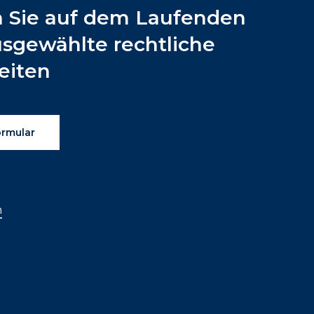
n
Sie
auf
dem
Laufenden
usgewählte
rechtliche
eiten
ormular
n