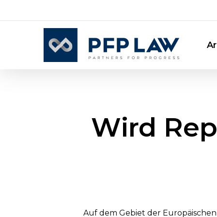
Skip
to
main
Ar
content
Wird Repa
Auf dem Gebiet der Europäischen U