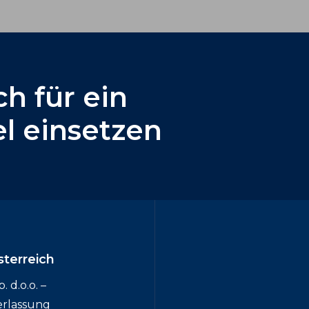
ch
für
ein
el
einsetzen
sterreich
 d.o.o. –
erlassung