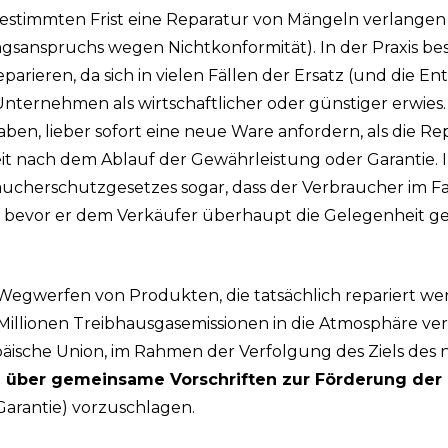
estimmten Frist eine Reparatur von Mängeln verlangen
ngsanspruchs wegen Nichtkonformität). In der Praxis b
reparieren, da sich in vielen Fällen der Ersatz (und die E
nternehmen als wirtschaftlicher oder günstiger erwies. 
haben, lieber sofort eine neue Ware anfordern, als die 
eit nach dem Ablauf der Gewährleistung oder Garantie. I
cherschutzgesetzes sogar, dass der Verbraucher im Fal
oder ESC zum Schließen
 bevor er dem Verkäufer überhaupt die Gelegenheit g
 Wegwerfen von Produkten, die tatsächlich repariert wer
Millionen Treibhausgasemissionen in die Atmosphäre ver
äische Union, im Rahmen der Verfolgung des Ziels des 
ie über gemeinsame Vorschriften zur Förderung der
Garantie) vorzuschlagen.