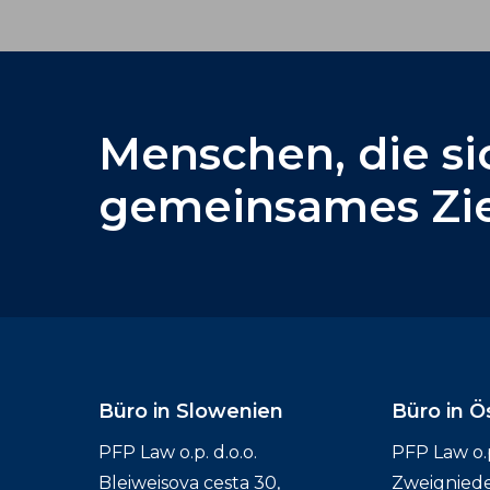
Menschen,
die
si
gemeinsames
Zi
Büro in Slowenien
Büro in Ö
PFP Law o.p. d.o.o.
PFP Law o.p.
Bleiweisova cesta 30,
Zweignied