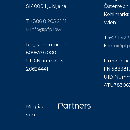
SI-1000 Ljubljana
Österreich
Kohlmarkt 1
T
+386 8 205 21 11
Wien
E
info@pfp.law
T
+43 1 423
Registernummer:
E
info@pfp
6098797000
UID-Nummer: SI
Firmenbu
20624441
FN 583381
UID-Numm
ATU78306
Mitglied
von