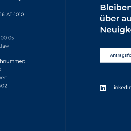
Bleibe
6, AT-1010
über
a
Neuigk
 00 05
.law
Antragsf
chnummer:
p
er:
502
LinkedI