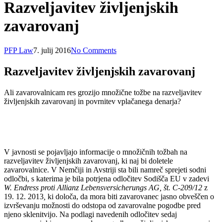
Razveljavitev življenjskih
zavarovanj
PFP Law
7. julij 2016
No Comments
Razveljavitev življenjskih zavarovanj
Ali
zavarovalnicam res grozijo množične tožbe na razveljavitev
življenjskih zavarovanj in povrnitev vplačanega denarja?
V javnosti se pojavljajo informacije o množičnih tožbah na
razveljavitev življenjskih zavarovanj, ki naj bi doletele
zavarovalnice. V Nemčiji in Avstriji sta bili namreč sprejeti sodni
odločbi, s katerima je bila potrjena odločitev Sodišča EU v zadevi
W. Endress proti Allianz Lebensversicherungs AG, št. C-209/12
z
19. 12. 2013
,
ki določa, da mora biti zavarovanec jasno obveščen o
izvrševanju možnosti do odstopa od zavarovalne pogodbe pred
njeno sklenitvijo. Na podlagi navedenih odločitev sedaj