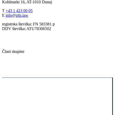
Kohlmarkt 16, AT-1010 Dunaj
T
+43 1 423 00 05
E
info@pfp.law
registrska številka: FN 583381 p
DDV številka: ATU78306502
Člani skupine