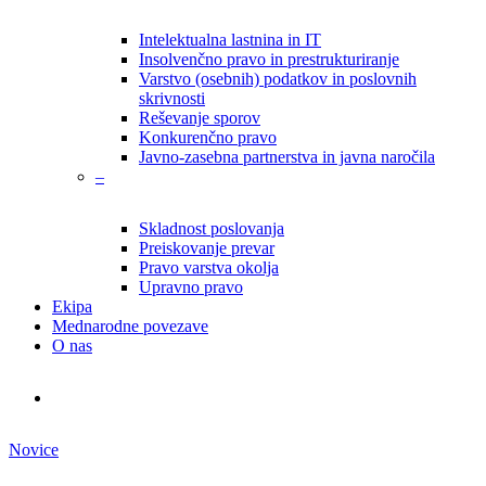
Intelektualna lastnina in IT
Insolvenčno pravo in prestrukturiranje
Varstvo (osebnih) podatkov in poslovnih
skrivnosti
Reševanje sporov
Konkurenčno pravo
Javno-zasebna partnerstva in javna naročila
–
Skladnost poslovanja
Preiskovanje prevar
Pravo varstva okolja
Upravno pravo
Ekipa
Mednarodne povezave
O nas
search
Novice