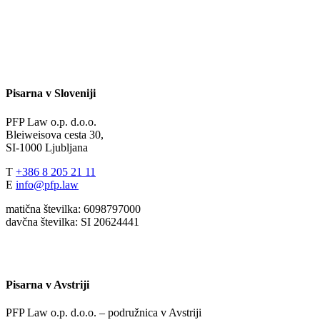
Pisarna v Sloveniji
PFP Law o.p. d.o.o.
Bleiweisova cesta 30,
SI-1000 Ljubljana
T
+386 8 205 21 11
E
info@pfp.law
matična številka: 6098797000
davčna številka: SI 20624441
Pisarna v Avstriji
PFP Law o.p. d.o.o. – podružnica v Avstriji