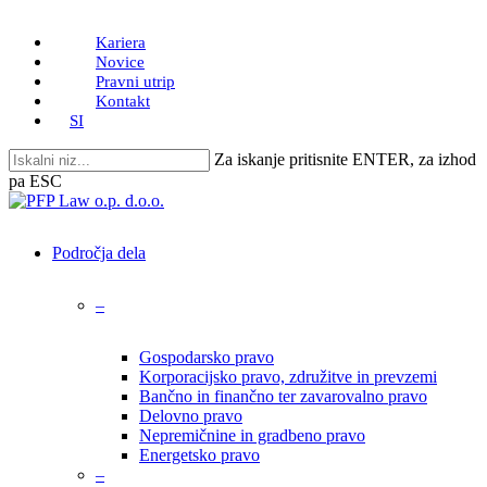
Skip
Kariera
to
Novice
main
Pravni utrip
content
Kontakt
SI
Za iskanje pritisnite ENTER, za izhod
pa ESC
Close
Search
search
Menu
Področja dela
–
Gospodarsko pravo
Korporacijsko pravo, združitve in prevzemi
Bančno in finančno ter zavarovalno pravo
Delovno pravo
Nepremičnine in gradbeno pravo
Energetsko pravo
–