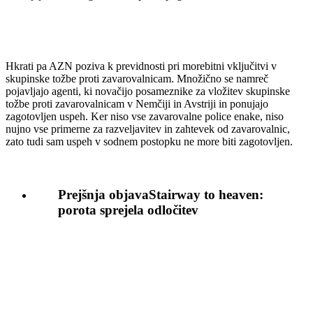
Hkrati pa AZN poziva k previdnosti pri morebitni vključitvi v
skupinske tožbe proti zavarovalnicam. Množično se namreč
pojavljajo agenti, ki novačijo posameznike za vložitev skupinske
tožbe proti zavarovalnicam v Nemčiji in Avstriji in ponujajo
zagotovljen uspeh. Ker niso vse zavarovalne police enake, niso
nujno vse primerne za razveljavitev in zahtevek od zavarovalnic,
zato tudi sam uspeh v sodnem postopku ne more biti zagotovljen.
Prejšnja objava
Stairway to heaven:
porota sprejela odločitev