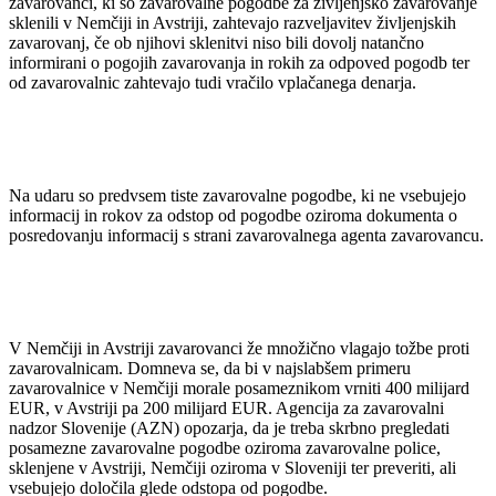
zavarovanci, ki so zavarovalne pogodbe za življenjsko zavarovanje
sklenili v Nemčiji in Avstriji, zahtevajo razveljavitev življenjskih
zavarovanj, če ob njihovi sklenitvi niso bili dovolj natančno
informirani o pogojih zavarovanja in rokih za odpoved pogodb ter
od zavarovalnic zahtevajo tudi vračilo vplačanega denarja.
Na udaru so predvsem tiste zavarovalne pogodbe, ki ne vsebujejo
informacij in rokov za odstop od pogodbe oziroma dokumenta o
posredovanju informacij s strani zavarovalnega agenta zavarovancu.
V Nemčiji in Avstriji zavarovanci že množično vlagajo tožbe proti
zavarovalnicam. Domneva se, da bi v najslabšem primeru
zavarovalnice v Nemčiji morale posameznikom vrniti 400 milijard
EUR, v Avstriji pa 200 milijard EUR. Agencija za zavarovalni
nadzor Slovenije (AZN) opozarja, da je treba skrbno pregledati
posamezne zavarovalne pogodbe oziroma zavarovalne police,
sklenjene v Avstriji, Nemčiji oziroma v Sloveniji ter preveriti, ali
vsebujejo določila glede odstopa od pogodbe.