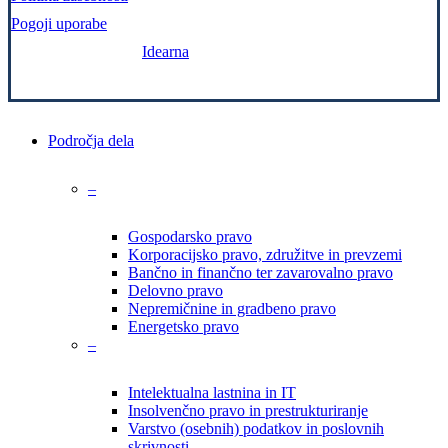
Pogoji uporabe
Zasnova in izvedba:
Idearna
Close
Področja dela
Menu
–
Gospodarsko pravo
Korporacijsko pravo, združitve in prevzemi
Bančno in finančno ter zavarovalno pravo
Delovno pravo
Nepremičnine in gradbeno pravo
Energetsko pravo
–
Intelektualna lastnina in IT
Insolvenčno pravo in prestrukturiranje
Varstvo (osebnih) podatkov in poslovnih
skrivnosti