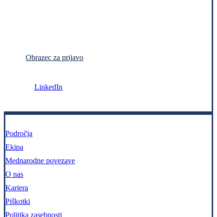
Obrazec za prijavo
LinkedIn
Področja
Ekipa
Mednarodne povezave
O nas
Kariera
Piškotki
Politika zasebnosti