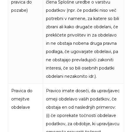
pravica do
člena Splošne uredbe o varstvu
pozabe)
podatkov (npr. če podatki niso več
potrebni v namene, za katere so bili
zbrani ali kako drugače obdelani, če
prekličete privolitev in za obdelavo
in ne obstaja nobena druga pravna
podlaga, če ugovarjate obdelavi, pa
ne obstajajo prevladujoči zakoniti
interesi, če so bili osebnih podatki
obdelani nezakonito idr.).
Pravica do
Pravico imate doseči, da upravljavec
omejitve
omeji obdelavo vaših podatkov, če
obdelave
obstaja en od naslednjih primerov:
(i) če oporekate točnosti obdelave
podatkov, za obdobje, ki upravljavcu