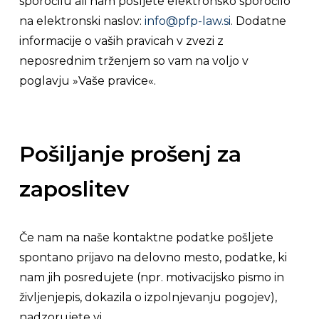
sporočilu ali nam pošljete elektronsko sporočilo
na elektronski naslov:
info@pfp-law.si
. Dodatne
informacije o vaših pravicah v zvezi z
neposrednim trženjem so vam na voljo v
poglavju »Vaše pravice«.
Pošiljanje prošenj za
zaposlitev
Če nam na naše kontaktne podatke pošljete
spontano prijavo na delovno mesto, podatke, ki
nam jih posredujete (npr. motivacijsko pismo in
življenjepis, dokazila o izpolnjevanju pogojev),
nadzorujete vi.