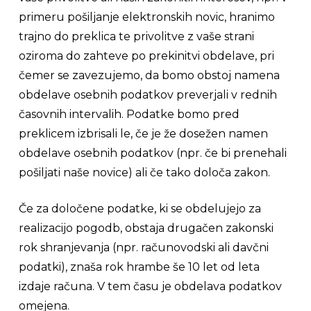
primeru pošiljanje elektronskih novic, hranimo
trajno do preklica te privolitve z vaše strani
oziroma do zahteve po prekinitvi obdelave, pri
čemer se zavezujemo, da bomo obstoj namena
obdelave osebnih podatkov preverjali v rednih
časovnih intervalih. Podatke bomo pred
preklicem izbrisali le, če je že dosežen namen
obdelave osebnih podatkov (npr. če bi prenehali
pošiljati naše novice) ali če tako določa zakon.
Če za določene podatke, ki se obdelujejo za
realizacijo pogodb, obstaja drugačen zakonski
rok shranjevanja (npr. računovodski ali davčni
podatki), znaša rok hrambe še 10 let od leta
izdaje računa. V tem času je obdelava podatkov
omejena.