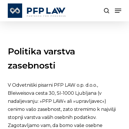
Skip
Men
to
search
main
content
Politika varstva
zasebnosti
V Odvetniški pisarni PFP LAW o.p. d.o.o.,
Bleiweisova cesta 30, SI-1000 Ljubljana (v
nadaljevanju: »PFP LAW« ali »upravljavec«)
cenimo vašo zasebnost, zato stremimo k najvišji
stopnji varstva vaših osebnih podatkov.
Zagotavljamo vam, da bomo vaše osebne