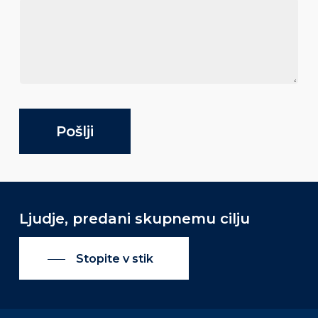
e
k
Pošlji
Ljudje, predani skupnemu cilju
Stopite v stik