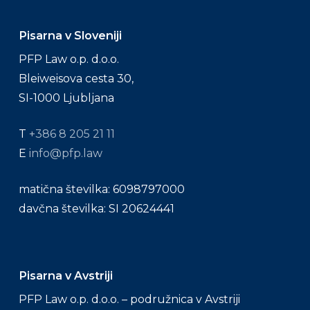
Pisarna v Sloveniji
PFP Law o.p. d.o.o.
Bleiweisova cesta 30,
SI-1000 Ljubljana
T
+386 8 205 21 11
E
info@pfp.law
matična številka: 6098797000
davčna številka: SI 20624441
Pisarna v Avstriji
PFP Law o.p. d.o.o. – podružnica v Avstriji