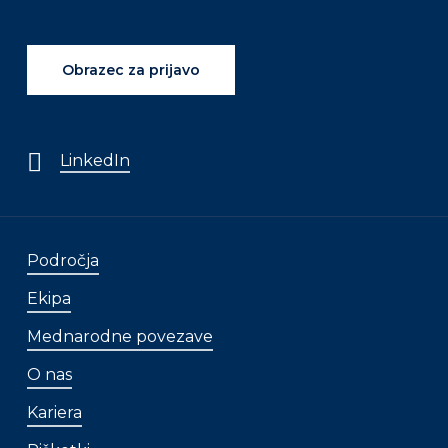
Obrazec za prijavo
LinkedIn
Področja
Ekipa
Mednarodne povezave
O nas
Kariera