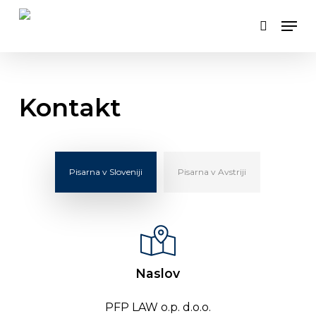
Skip
Men
to
search
main
content
Kontakt
Pisarna v Sloveniji
Pisarna v Avstriji
Naslov
PFP LAW o.p. d.o.o.