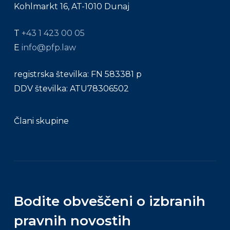
Kohlmarkt 16, AT-1010 Dunaj
T
+43 1 423 00 05
E
info@pfp.law
registrska številka: FN 583381 p
DDV številka: ATU78306502
Člani skupine
Bodite obveščeni o izbranih
pravnih novostih