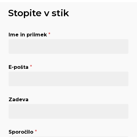
Stopite v stik
i
Ime in priimek
*
n
Z
a
d
E-pošta
*
e
v
a
p
Zadeva
r
i
i
Sporočilo
*
m