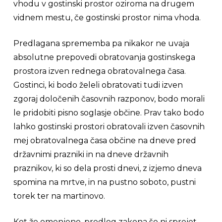
vhodu v gostinski prostor oziroma na drugem
vidnem mestu, če gostinski prostor nima vhoda.
Predlagana sprememba pa nikakor ne uvaja
absolutne prepovedi obratovanja gostinskega
prostora izven rednega obratovalnega časa.
Gostinci, ki bodo želeli obratovati tudi izven
zgoraj določenih časovnih razponov, bodo morali
le pridobiti pisno soglasje občine. Prav tako bodo
lahko gostinski prostori obratovali izven časovnih
mej obratovalnega časa občine na dneve pred
državnimi prazniki in na dneve državnih
praznikov, ki so dela prosti dnevi, z izjemo dneva
spomina na mrtve, in na pustno soboto, pustni
torek ter na martinovo.
Kot že omenjeno, predlog zakona še ni sprejet,