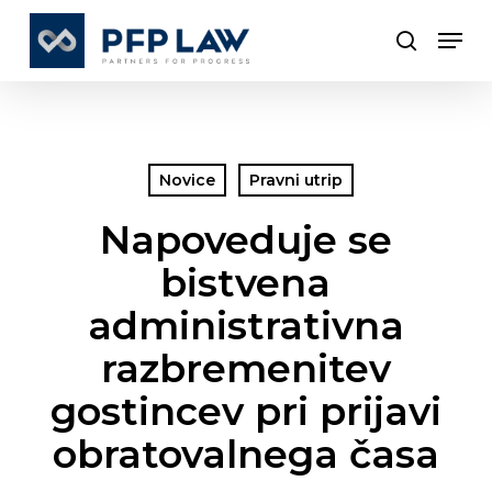
Skip
Men
to
search
Close
main
Menu
content
Novice
Pravni utrip
Napoveduje se
bistvena
administrativna
razbremenitev
gostincev pri prijavi
obratovalnega časa