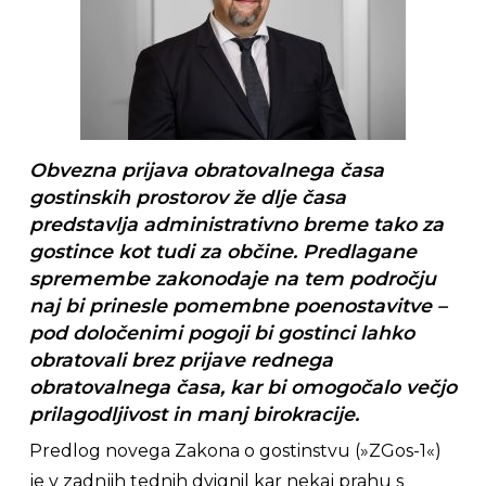
Obvezna prijava obratovalnega časa
gostinskih prostorov že dlje časa
predstavlja administrativno breme tako za
gostince kot tudi za občine. Predlagane
spremembe zakonodaje na tem področju
naj bi prinesle pomembne poenostavitve –
pod določenimi pogoji bi gostinci lahko
obratovali brez prijave rednega
obratovalnega časa, kar bi omogočalo večjo
prilagodljivost in manj birokracije.
Predlog novega Zakona o gostinstvu (»ZGos-1«)
je v zadnjih tednih dvignil kar nekaj prahu s