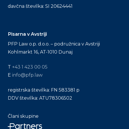
davčna številka: SI 20624441
Pisarna v Avstriji
PFP Law o.p. d.o.o. – podružnica v Avstriji
Kohlmarkt 16, AT-1010 Dunaj
T
+43 1 423 00 05
E
info@pfp.law
registrska številka: FN 583381 p
DDV številka: ATU78306502
Člani skupine