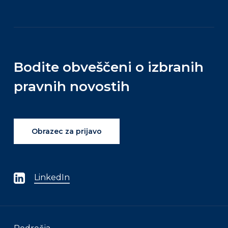
Bodite
obveščeni
o
izbranih
pravnih
novostih
Obrazec za prijavo
LinkedIn