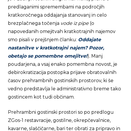
predlaganimi spremembami na področjih
kratkoročnega oddajanja stanovanj in celo
brezplačnega točenja
vode
iz pipe
(o
napovedanih omejitvah kratkotrajnih najemov
smo pisali v prejšnjem članku:
Oddajate
nastanitve v kratkotrajni najem? Pozor,
obetajo se pomembne omejitve!
)
.
Manj
poudarjena, a vsaj enako pomembna novost, je
debirokratizacija postopka prijave obratovalnih
časov prehrambnih gostinskih prostorov, ki še
vedno predstavlja le administrativno breme tako
gostincem kot tudi občinam.
Prehrambni gostinski prostori so po predlogu
ZGos-1 restavracije, gostilne, okrepčevalnice,
kavarne, slaščičarne, bari ter obrati za pripravo in