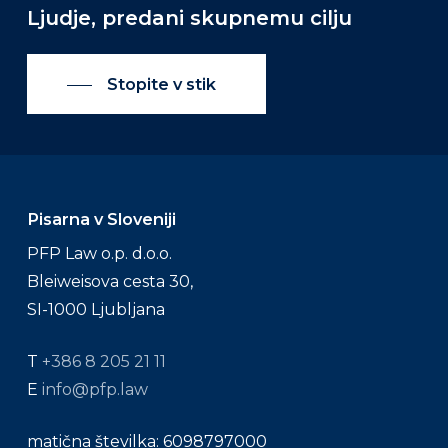
Ljudje,
predani
skupnemu
cilju
Stopite v stik
Pisarna v Sloveniji
PFP Law o.p. d.o.o.
Bleiweisova cesta 30,
SI-1000 Ljubljana
T
+386 8 205 21 11
E
info@pfp.law
matična številka: 6098797000