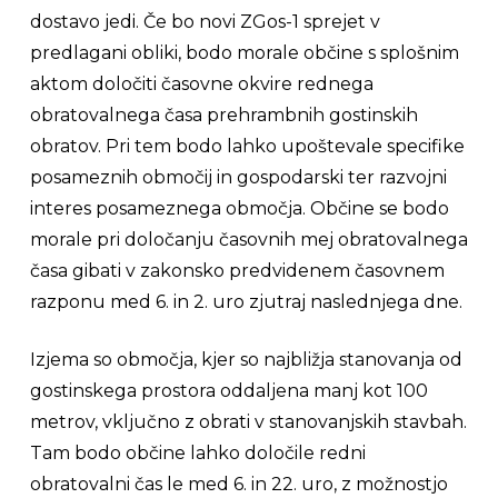
dostavo jedi. Če bo novi ZGos-1 sprejet v
predlagani obliki, bodo morale občine s splošnim
aktom določiti časovne okvire rednega
obratovalnega časa prehrambnih gostinskih
obratov. Pri tem bodo lahko upoštevale specifike
posameznih območij in gospodarski ter razvojni
interes posameznega območja. Občine se bodo
morale pri določanju časovnih mej obratovalnega
časa gibati v zakonsko predvidenem časovnem
razponu med 6. in 2. uro zjutraj naslednjega dne.
Izjema so območja, kjer so najbližja stanovanja od
gostinskega prostora oddaljena manj kot 100
metrov, vključno z obrati v stanovanjskih stavbah.
Tam bodo občine lahko določile redni
obratovalni čas le med 6. in 22. uro, z možnostjo