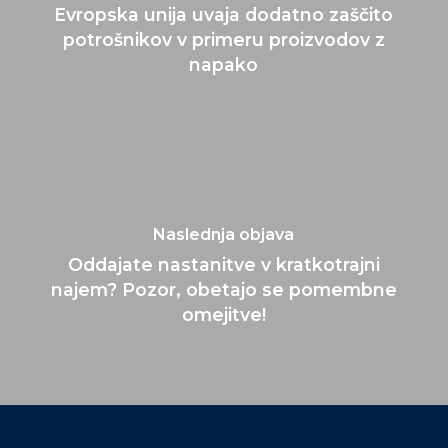
Evropska unija uvaja dodatno zaščito
potrošnikov v primeru proizvodov z
napako
Naslednja objava
Oddajate nastanitve v kratkotrajni
najem? Pozor, obetajo se pomembne
omejitve!