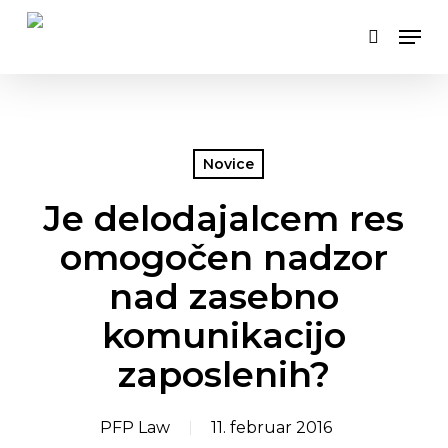
Skip
Men
to
search
main
content
Novice
Je delodajalcem res
omogočen nadzor
nad zasebno
komunikacijo
zaposlenih?
PFP Law
11. februar 2016