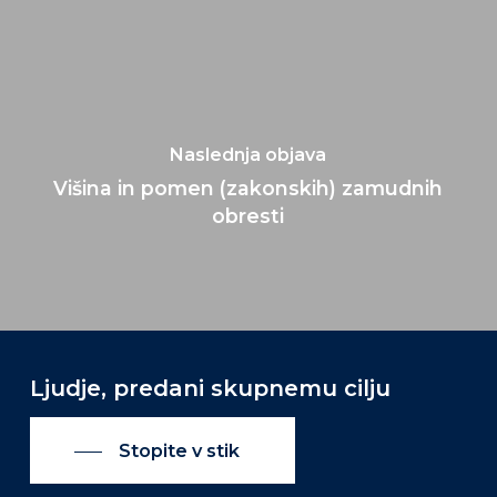
Naslednja objava
Višina in pomen (zakonskih) zamudnih
obresti
Ljudje, predani skupnemu cilju
Stopite v stik