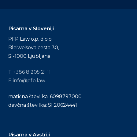
Pisarna v Sloveniji
PFP Law o.p. d.o.o.
Bleiweisova cesta 30,
SI-1000 Ljubljana
T
+386 8 205 21 11
E
info@pfp.law
matična številka: 6098797000
davčna številka: SI 20624441
Pisarna v Avstriji