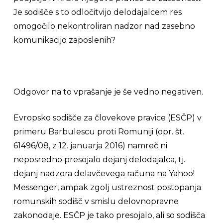
Je sodišče s to odločitvijo delodajalcem res
omogočilo nekontroliran nadzor nad zasebno
komunikacijo zaposlenih?
Odgovor na to vprašanje je še vedno negativen.
Evropsko sodišče za človekove pravice (ESČP) v
primeru
Barbulescu
proti Romuniji (opr. št.
61496/08, z 12. januarja 2016) namreč ni
neposredno presojalo dejanj delodajalca, tj.
dejanj nadzora delavčevega računa na
Yahoo!
Messenger
, ampak zgolj ustreznost postopanja
romunskih sodišč v smislu delovnopravne
zakonodaje. ESČP je tako presojalo, ali so sodišča