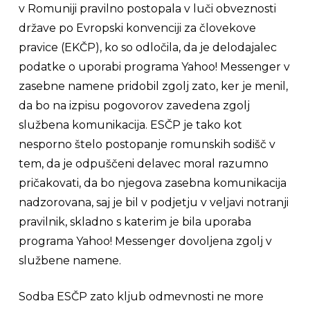
v Romuniji pravilno postopala v luči obveznosti
države po Evropski konvenciji za človekove
pravice (EKČP), ko so odločila, da je delodajalec
podatke o uporabi programa
Yahoo! Messenger
v
zasebne namene pridobil zgolj zato, ker je menil,
da bo na izpisu pogovorov zavedena zgolj
službena komunikacija. ESČP je tako kot
nesporno štelo postopanje romunskih sodišč v
tem, da je odpuščeni delavec moral razumno
pričakovati, da bo njegova zasebna komunikacija
nadzorovana, saj je bil v podjetju v veljavi notranji
pravilnik, skladno s katerim je bila uporaba
programa
Yahoo! Messenger
dovoljena zgolj v
službene namene.
Sodba ESČP zato kljub odmevnosti ne more