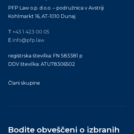
PFP Law o.p. d.o.o. – podružnica v Avstriji
Kohlmarkt 16, AT-1010 Dunaj
T
+43 1 423 00 05
E
info@pfp.law
registrska številka: FN 583381 p
DDV številka: ATU78306502
Člani skupine
Bodite obveščeni o izbranih