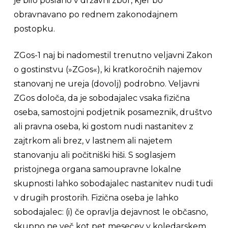
je bilo poslano v državni zbor, kjer bo
obravnavano po rednem zakonodajnem
postopku.
ZGos-1 naj bi nadomestil trenutno veljavni Zakon
o gostinstvu (»ZGos«), ki kratkoročnih najemov
stanovanj ne ureja (dovolj) podrobno. Veljavni
ZGos določa, da je sobodajalec vsaka fizična
oseba, samostojni podjetnik posameznik, društvo
ali pravna oseba, ki gostom nudi nastanitev z
zajtrkom ali brez, v lastnem ali najetem
stanovanju ali počitniški hiši. S soglasjem
pristojnega organa samoupravne lokalne
skupnosti lahko sobodajalec nastanitev nudi tudi
v drugih prostorih. Fizična oseba je lahko
sobodajalec: (i) če opravlja dejavnost le občasno,
skupno ne več kot pet mesecev v koledarskem