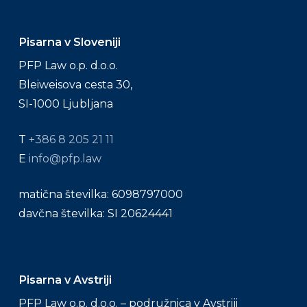
Pisarna v Sloveniji
PFP Law o.p. d.o.o.
Bleiweisova cesta 30,
SI-1000 Ljubljana
T
+386 8 205 21 11
E
info@pfp.law
matična številka: 6098797000
davčna številka: SI 20624441
Pisarna v Avstriji
PFP Law o.p. d.o.o. – podružnica v Avstriji