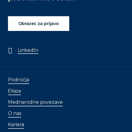
Obrazec za prijavo
LinkedIn
Področja
Ekipa
Mednarodne povezave
O nas
Kariera