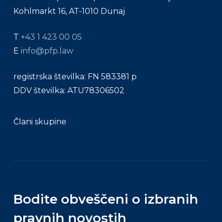
Kohlmarkt 16, AT-1010 Dunaj
T
+43 1 423 00 05
E
info@pfp.law
registrska številka: FN 583381 p
DDV številka: ATU78306502
Člani skupine
Bodite obveščeni o izbranih
pravnih novostih