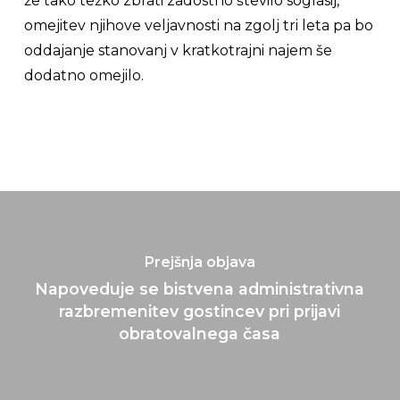
že tako težko zbrati zadostno število soglasij,
omejitev njihove veljavnosti na zgolj tri leta pa bo
oddajanje stanovanj v kratkotrajni najem še
dodatno omejilo.
Prejšnja objava
Napoveduje se bistvena administrativna
razbremenitev gostincev pri prijavi
obratovalnega časa