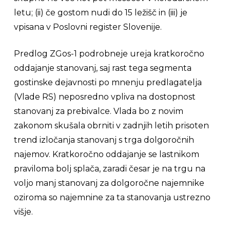
letu; (ii) če gostom nudi do 15 ležišč in (iii) je
vpisana v Poslovni register Slovenije.
Predlog ZGos-1 podrobneje ureja kratkoročno
oddajanje stanovanj, saj rast tega segmenta
gostinske dejavnosti po mnenju predlagatelja
(Vlade RS) neposredno vpliva na dostopnost
stanovanj za prebivalce. Vlada bo z novim
zakonom skušala obrniti v zadnjih letih prisoten
trend izločanja stanovanj s trga dolgoročnih
najemov. Kratkoročno oddajanje se lastnikom
praviloma bolj splača, zaradi česar je na trgu na
voljo manj stanovanj za dolgoročne najemnike
oziroma so najemnine za ta stanovanja ustrezno
višje.