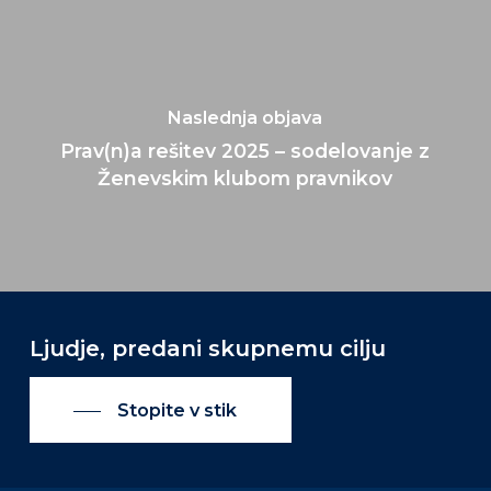
Naslednja objava
Prav(n)a rešitev 2025 – sodelovanje z
Ženevskim klubom pravnikov
Ljudje, predani skupnemu cilju
Stopite v stik