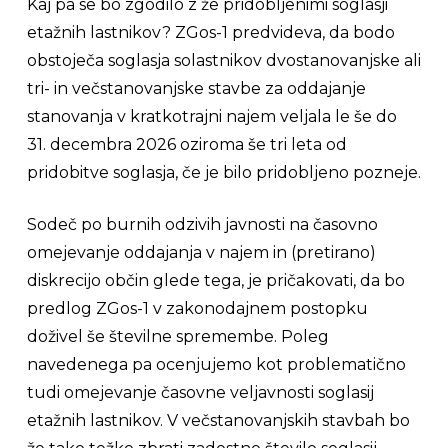
Kaj pa se bo zgodilo z že pridobljenimi soglasji
etažnih lastnikov? ZGos-1 predvideva, da bodo
obstoječa soglasja solastnikov dvostanovanjske ali
tri- in večstanovanjske stavbe za oddajanje
stanovanja v kratkotrajni najem veljala le še do
31. decembra 2026 oziroma še tri leta od
pridobitve soglasja, če je bilo pridobljeno pozneje.
Sodeč po burnih odzivih javnosti na časovno
omejevanje oddajanja v najem in (pretirano)
diskrecijo občin glede tega, je pričakovati, da bo
predlog ZGos-1 v zakonodajnem postopku
doživel še številne spremembe. Poleg
navedenega pa ocenjujemo kot problematično
tudi omejevanje časovne veljavnosti soglasij
etažnih lastnikov. V večstanovanjskih stavbah bo