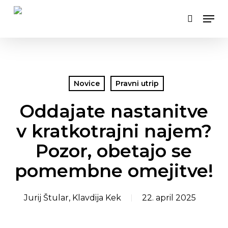
Skip
Men
to
search
main
content
Novice
Pravni utrip
Oddajate nastanitve
v kratkotrajni najem?
Pozor, obetajo se
pomembne omejitve!
Jurij Štular
,
Klavdija Kek
22. april 2025