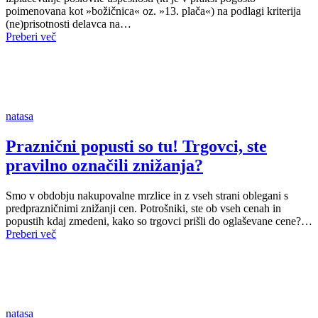
poimenovana kot »božičnica« oz. »13. plača«) na podlagi kriterija
(ne)prisotnosti delavca na…
Preberi več
natasa
Praznični popusti so tu! Trgovci, ste
pravilno označili znižanja?
Smo v obdobju nakupovalne mrzlice in z vseh strani oblegani s
predprazničnimi znižanji cen. Potrošniki, ste ob vseh cenah in
popustih kdaj zmedeni, kako so trgovci prišli do oglaševane cene?…
Preberi več
natasa