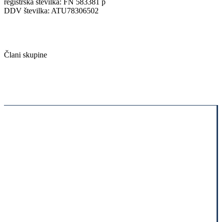
registrska številka: FN 583381 p
DDV številka: ATU78306502
Člani skupine