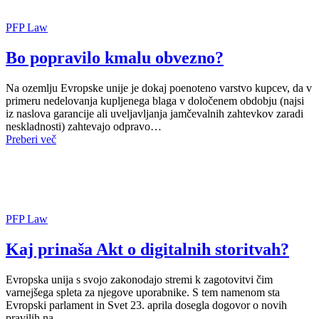
PFP Law
Bo popravilo kmalu obvezno?
Na ozemlju Evropske unije je dokaj poenoteno varstvo kupcev, da v
primeru nedelovanja kupljenega blaga v določenem obdobju (najsi
iz naslova garancije ali uveljavljanja jamčevalnih zahtevkov zaradi
neskladnosti) zahtevajo odpravo…
Preberi več
PFP Law
Kaj prinaša Akt o digitalnih storitvah?
Evropska unija s svojo zakonodajo stremi k zagotovitvi čim
varnejšega spleta za njegove uporabnike. S tem namenom sta
Evropski parlament in Svet 23. aprila dosegla dogovor o novih
pravilih na…