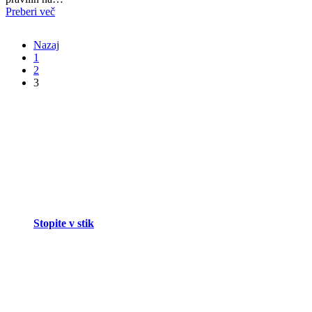
Preberi več
Nazaj
1
2
3
Stopite v stik