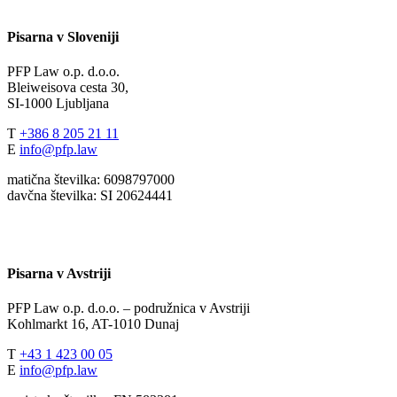
Pisarna v Sloveniji
PFP Law o.p. d.o.o.
Bleiweisova cesta 30,
SI-1000 Ljubljana
T
+386 8 205 21 11
E
info@pfp.law
matična številka: 6098797000
davčna številka: SI 20624441
Pisarna v Avstriji
PFP Law o.p. d.o.o. – podružnica v Avstriji
Kohlmarkt 16, AT-1010 Dunaj
T
+43 1 423 00 05
E
info@pfp.law