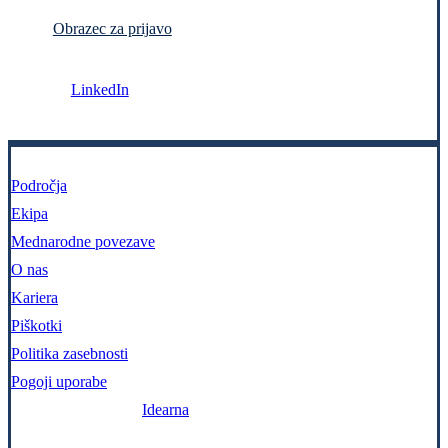
Obrazec za prijavo
LinkedIn
Področja
Ekipa
Mednarodne povezave
O nas
Kariera
Piškotki
Politika zasebnosti
Pogoji uporabe
Zasnova in izvedba:
Idearna