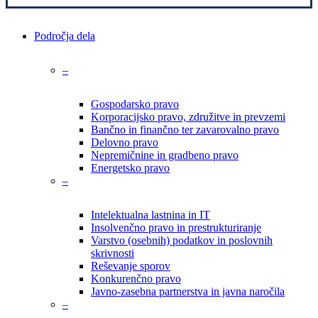
Close
Področja dela
Menu
–
Gospodarsko pravo
Korporacijsko pravo, združitve in prevzemi
Bančno in finančno ter zavarovalno pravo
Delovno pravo
Nepremičnine in gradbeno pravo
Energetsko pravo
–
Intelektualna lastnina in IT
Insolvenčno pravo in prestrukturiranje
Varstvo (osebnih) podatkov in poslovnih
skrivnosti
Reševanje sporov
Konkurenčno pravo
Javno-zasebna partnerstva in javna naročila
–