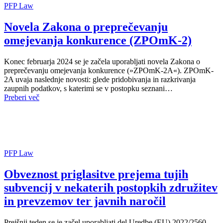
PFP Law
Novela Zakona o preprečevanju
omejevanja konkurence (ZPOmK-2)
Konec februarja 2024 se je začela uporabljati novela Zakona o
preprečevanju omejevanja konkurence (»ZPOmK-2A«). ZPOmK-
2A uvaja naslednje novosti: glede pridobivanja in razkrivanja
zaupnih podatkov, s katerimi se v postopku seznani…
Preberi več
PFP Law
Obveznost priglasitve prejema tujih
subvencij v nekaterih postopkih združitev
in prevzemov ter javnih naročil
Prejšnji teden se je začel uporabljati del Uredbe (EU) 2022/2560