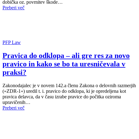
dobička oz. povrnitev škode…
Preberi več
PFP Law
Pravica do odklopa – ali gre res za novo
pravico in kako se bo ta uresničevala v
praksi?
Zakonodajalec je v novem 142.a členu Zakona o delovnih razmerjih
(»ZDR-1«) uredil t. i. pravico do odklopa, ki je opredeljena kot
pravica delavca, da v času izrabe pravice do počitka oziroma
upravičenih…
Preberi več