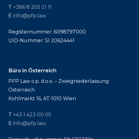
T
+386 8 205 21 11
E
info@pfp.law
Registernummer: 6098797000
UID-Nummer: SI 20624441
Büro in Österreich
PFP Law o.p. d.o.o. – Zweigniederlassung
Österreich
Kohlmarkt 16, AT-1010 Wien
T
+43 1 423 00 05
E
info@pfp.law