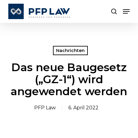
Skip
Men
to
search
Close
main
Menu
content
Nachrichten
Das neue Baugesetz
(„GZ-1“) wird
angewendet werden
PFP Law
6. April 2022