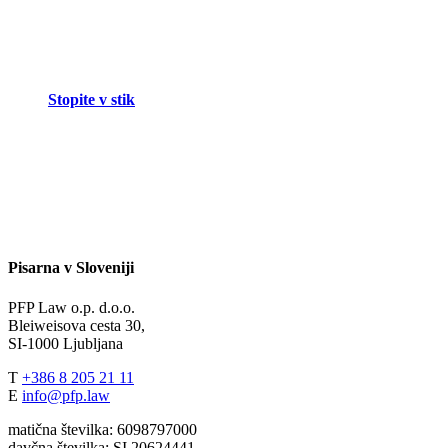
Stopite v stik
Pisarna v Sloveniji
PFP Law o.p. d.o.o.
Bleiweisova cesta 30,
SI-1000 Ljubljana
T
+386 8 205 21 11
E
info@pfp.law
matična številka: 6098797000
davčna številka: SI 20624441