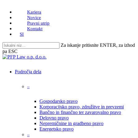
Skip
Kariera
to
Novice
main
Pravni utrip
content
Kontakt
SI
Za iskanje pritisnite ENTER, za izhod
pa ESC
Close
Search
search
Menu
Področja dela
–
Gospodarsko pravo
Korporacijsko pravo, združitve in prevzemi
Bančno in finančno ter zavarovalno pravo
Delovno pravo
Nepremičnine in gradbeno pravo
Energetsko pravo
–