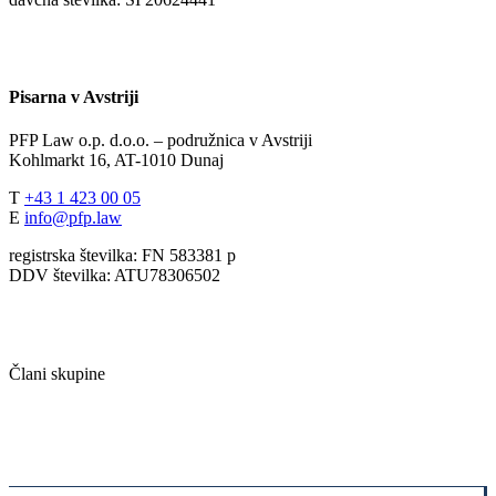
Pisarna v Avstriji
PFP Law o.p. d.o.o. – podružnica v Avstriji
Kohlmarkt 16, AT-1010 Dunaj
T
+43 1 423 00 05
E
info@pfp.law
registrska številka: FN 583381 p
DDV številka: ATU78306502
Člani skupine