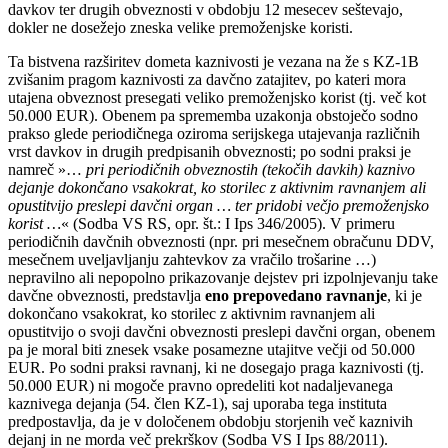
davkov ter drugih obveznosti v obdobju 12 mesecev seštevajo,
dokler ne dosežejo zneska velike premoženjske koristi.
Ta bistvena razširitev dometa kaznivosti je vezana na že s KZ-1B
zvišanim pragom kaznivosti za davčno zatajitev, po kateri mora
utajena obveznost presegati veliko premoženjsko korist (tj. več kot
50.000 EUR). Obenem pa sprememba uzakonja obstoječo sodno
prakso glede periodičnega oziroma serijskega utajevanja različnih
vrst davkov in drugih predpisanih obveznosti; po sodni praksi je
namreč »…
pri periodičnih obveznostih (tekočih davkih) kaznivo
dejanje dokončano vsakokrat, ko storilec z aktivnim ravnanjem ali
opustitvijo preslepi davčni organ … ter pridobi večjo premoženjsko
korist …
« (Sodba VS RS, opr. št.: I Ips 346/2005). V primeru
periodičnih davčnih obveznosti (npr. pri mesečnem obračunu DDV,
mesečnem uveljavljanju zahtevkov za vračilo trošarine …)
nepravilno ali nepopolno prikazovanje dejstev pri izpolnjevanju take
davčne obveznosti, predstavlja
eno prepovedano ravnanje
, ki je
dokončano vsakokrat, ko storilec z aktivnim ravnanjem ali
opustitvijo o svoji davčni obveznosti preslepi davčni organ, obenem
pa je moral biti znesek vsake posamezne utajitve večji od 50.000
EUR. Po sodni praksi ravnanj, ki ne dosegajo praga kaznivosti (tj.
50.000 EUR) ni mogoče pravno opredeliti kot nadaljevanega
kaznivega dejanja (54. člen KZ-1), saj uporaba tega instituta
predpostavlja, da je v določenem obdobju storjenih več kaznivih
dejanj in ne morda več prekrškov (Sodba VS I Ips 88/2011).