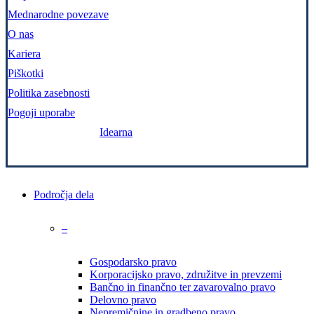
Mednarodne povezave
O nas
Kariera
Piškotki
Politika zasebnosti
Pogoji uporabe
Zasnova in izvedba:
Idearna
Close
Področja dela
Menu
–
Gospodarsko pravo
Korporacijsko pravo, združitve in prevzemi
Bančno in finančno ter zavarovalno pravo
Delovno pravo
Nepremičnine in gradbeno pravo