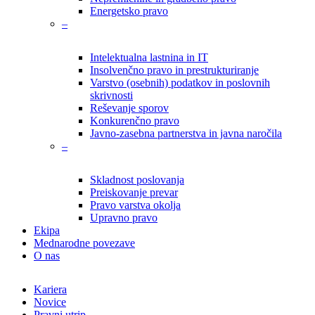
Energetsko pravo
–
Intelektualna lastnina in IT
Insolvenčno pravo in prestrukturiranje
Varstvo (osebnih) podatkov in poslovnih
skrivnosti
Reševanje sporov
Konkurenčno pravo
Javno-zasebna partnerstva in javna naročila
–
Skladnost poslovanja
Preiskovanje prevar
Pravo varstva okolja
Upravno pravo
Ekipa
Mednarodne povezave
O nas
Kariera
Novice
Pravni utrip