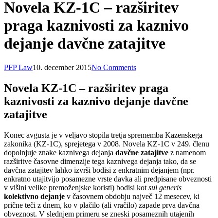
Novela KZ-1C – razširitev
praga kaznivosti za kaznivo
dejanje davčne zatajitve
PFP Law
10. december 2015
No Comments
Novela KZ-1C – razširitev praga
kaznivosti za kaznivo dejanje davčne
zatajitve
Konec avgusta je v veljavo stopila tretja sprememba Kazenskega
zakonika (KZ-1C), sprejetega v 2008. Novela KZ-1C v 249. členu
dopolnjuje znake kaznivega dejanja
davčne zatajitve
z namenom
razširitve časovne dimenzije tega kaznivega dejanja tako, da se
davčna zatajitev lahko izvrši bodisi z enkratnim dejanjem (npr.
enkratno utajitvijo posamezne vrste davka ali predpisane obveznosti
v višini velike premoženjske koristi) bodisi kot
sui generis
kolektivno dejanje
v časovnem obdobju največ 12 mesecev, ki
prične teči z dnem, ko v plačilo (ali vračilo) zapade prva davčna
obveznost. V slednjem primeru se zneski posameznih utajenih