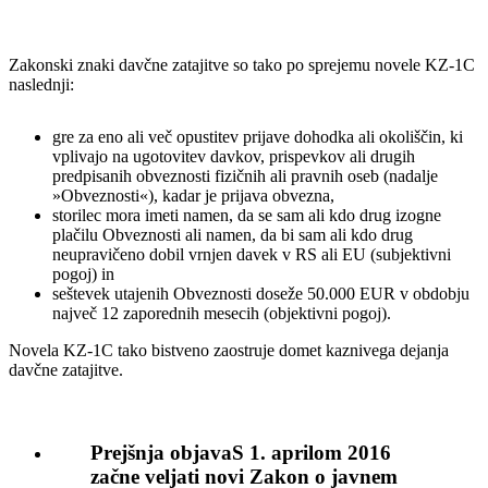
Zakonski znaki davčne zatajitve so tako po sprejemu novele KZ-1C
naslednji:
gre za eno ali več opustitev prijave dohodka ali okoliščin, ki
vplivajo na ugotovitev davkov, prispevkov ali drugih
predpisanih obveznosti fizičnih ali pravnih oseb (nadalje
»Obveznosti«), kadar je prijava obvezna,
storilec mora imeti namen, da se sam ali kdo drug izogne
plačilu Obveznosti ali namen, da bi sam ali kdo drug
neupravičeno dobil vrnjen davek v RS ali EU (subjektivni
pogoj) in
seštevek utajenih Obveznosti doseže 50.000 EUR v obdobju
največ 12 zaporednih mesecih (objektivni pogoj).
Novela KZ-1C tako bistveno zaostruje domet kaznivega dejanja
davčne zatajitve.
Prejšnja objava
S 1. aprilom 2016
začne veljati novi Zakon o javnem