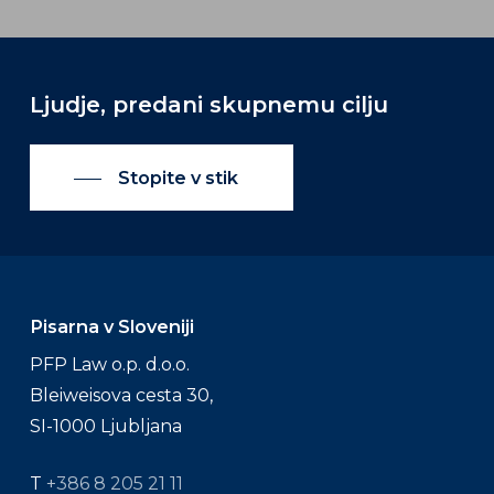
Ljudje,
predani
skupnemu
cilju
Stopite v stik
Pisarna v Sloveniji
PFP Law o.p. d.o.o.
Bleiweisova cesta 30,
SI-1000 Ljubljana
T
+386 8 205 21 11