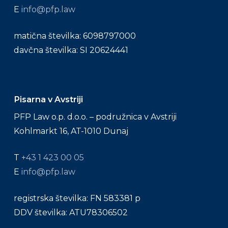
E
info@pfp.law
matična številka: 6098797000
davčna številka: SI 20624441
Pisarna v Avstriji
PFP Law o.p. d.o.o. – podružnica v Avstriji
Kohlmarkt 16, AT-1010 Dunaj
T
+43 1 423 00 05
E
info@pfp.law
registrska številka: FN 583381 p
DDV številka: ATU78306502