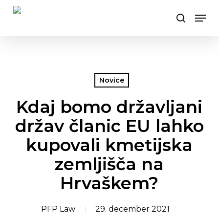
Skip
Men
to
search
Close
main
Menu
content
Novice
Kdaj bomo državljani
držav članic EU lahko
kupovali kmetijska
zemljišča na
Hrvaškem?
PFP Law
29. december 2021