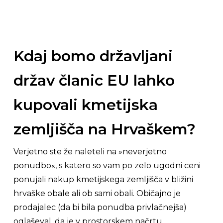
Kdaj bomo državljani
držav članic EU lahko
kupovali kmetijska
zemljišča na Hrvaškem?
Verjetno ste že naleteli na
»neverjetno
ponudbo«
, s katero so vam po zelo ugodni ceni
ponujali nakup kmetijskega zemljišča v bližini
hrvaške obale ali ob sami obali. Običajno je
prodajalec (da bi bila ponudba privlačnejša)
oglaševal, da je v prostorskem načrtu