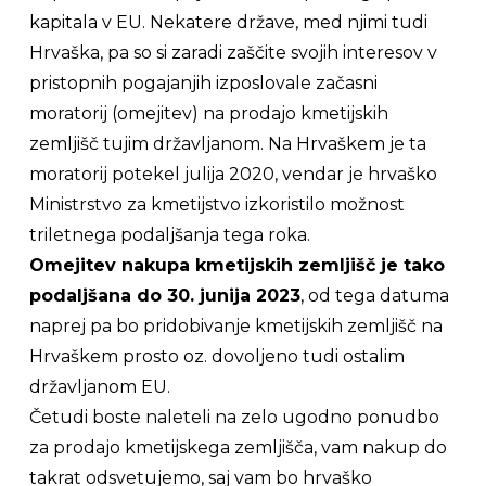
kapitala v EU. Nekatere države, med njimi tudi
Hrvaška, pa so si zaradi zaščite svojih interesov v
pristopnih pogajanjih izposlovale začasni
moratorij (omejitev) na prodajo kmetijskih
zemljišč tujim državljanom. Na Hrvaškem je ta
moratorij potekel julija 2020, vendar je hrvaško
Ministrstvo za kmetijstvo izkoristilo možnost
triletnega podaljšanja tega roka.
Omejitev nakupa kmetijskih zemljišč je tako
podaljšana do 30. junija 2023
, od tega datuma
naprej pa bo pridobivanje kmetijskih zemljišč na
Hrvaškem prosto oz. dovoljeno tudi ostalim
državljanom EU.
Četudi boste naleteli na zelo ugodno ponudbo
za prodajo kmetijskega zemljišča, vam nakup do
takrat odsvetujemo, saj vam bo hrvaško