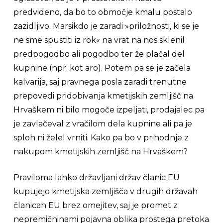
predvideno, da bo to območje kmalu postalo
zazidljivo. Marsikdo je zaradi
»priložnosti, ki se je
ne sme spustiti iz rok«
na vrat na nos sklenil
predpogodbo ali pogodbo ter že plačal del
kupnine (npr. kot aro). Potem pa se je začela
kalvarija, saj pravnega posla zaradi trenutne
prepovedi pridobivanja kmetijskih zemljišč na
Hrvaškem ni bilo mogoče izpeljati, prodajalec pa
je zavlačeval z vračilom dela kupnine ali pa je
sploh ni želel vrniti. Kako pa bo v prihodnje z
nakupom kmetijskih zemljišč na Hrvaškem?
Praviloma lahko državljani držav članic EU
kupujejo kmetijska zemljišča v drugih državah
članicah EU brez omejitev, saj je promet z
nepremičninami pojavna oblika prostega pretoka