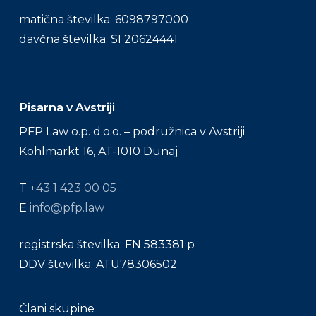
matična številka: 6098797000
davčna številka: SI 20624441
Pisarna v Avstriji
PFP Law o.p. d.o.o. – podružnica v Avstriji
Kohlmarkt 16, AT-1010 Dunaj
T
+43 1 423 00 05
E
info@pfp.law
registrska številka: FN 583381 p
DDV številka: ATU78306502
Člani skupine