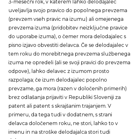
3-mesečni rok, v katerem lahko delodajalec
uveljavlja svojo pravico do popolnega prevzema
(prevzem vseh pravic na izumu) ali omejenega
prevzema izuma (pridobitev neizključne pravice
do uporabe izuma), o čemer mora delodajalec s
pisno izjavo obvestiti delavca. Če se delodajalec v
tem roku do morebitnega prevzema službenega
izuma ne opredeli (ali se svoji pravici do prevzema
odpove), lahko delavec z izumom prosto
razpolaga; če izum delodajalec popolno
prevzame, ga mora (razen v določenih primerih)
brez odlašanja prijaviti v Republiki Sloveniji za
patent ali patent s skrajšanim trajanjem. V
primeru, da tega tudi v dodatnem, s strani
delavca določenem roku, ne stori, lahko to v
imenu in na stroške delodajalca stori tudi