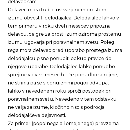
delavec sam.
Delavec mora tudi o ustvarjenem prostem
izumu obvestiti delodajalca. Delodajalec lahko v
tem primeru v roku dveh mesecev pripozna
delavcu, da gre za prosti izum oziroma prostemu
izumu ugovarja pri poravnalnem svetu. Poleg
tega mora delavec pred uporabo prostega izuma
delodajalcu pisno ponuditi odkup pravice do
njegove uporabe. Delodajalec lahko ponudbo
sprejme v dveh mesecih – če ponudbo sprejme,
ne strinja pa se s ponujenimi pogoji odkupa,
lahko v navedenem roku sproži postopek pri
poravnalnem svetu. Navedeno v tem odstavku
ne velja za izume, ki očitno niso s področja
delodajalčeve dejavnosti.
Za primer (popolnega ali omejenega) prevzema