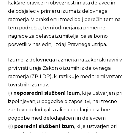
kakšne pravice in obveznosti imata delavec in
delodajalec v primeru izuma iz delovnega
razmerja. V praksi eni izmed bolj perečih tem na
tem področju, temi odmerjanja primerne
nagrade za delavca izumitelja, pa se bomo
posvetili v naslednji izdaji Pravnega utripa.
Izume iz delovnega razmerja na zakonski ravni v
prvi vrsti ureja Zakon o izumih iz delovnega
razmerja (ZPILDR), ki razlikuje med tremi vrstami
tovrstnih izumov:
(i)
neposredni službeni izum
, ki je ustvarjen pri
izpolnjevanju pogodbe o zaposlitvi, na izrecno
zahtevo delodajalca ali na podlagi posebne
pogodbe med delodajalcem in delavcem;
(ii)
posredni službeni izum
, ki je ustvarjen pri