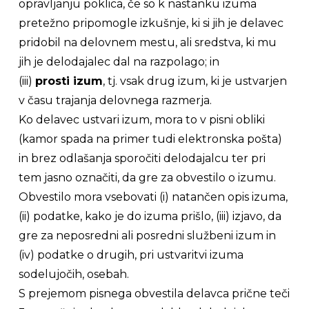
opravljanju poklica, če so k nastanku izuma
pretežno pripomogle izkušnje, ki si jih je delavec
pridobil na delovnem mestu, ali sredstva, ki mu
jih je delodajalec dal na razpolago; in
(iii)
prosti izum
, tj. vsak drug izum, ki je ustvarjen
v času trajanja delovnega razmerja.
Ko delavec ustvari izum, mora to v pisni obliki
(kamor spada na primer tudi elektronska pošta)
in brez odlašanja sporočiti delodajalcu ter pri
tem jasno označiti, da gre za obvestilo o izumu.
Obvestilo mora vsebovati (i) natančen opis izuma,
(ii) podatke, kako je do izuma prišlo, (iii) izjavo, da
gre za neposredni ali posredni službeni izum in
(iv) podatke o drugih, pri ustvaritvi izuma
sodelujočih, osebah.
S prejemom pisnega obvestila delavca prične teči