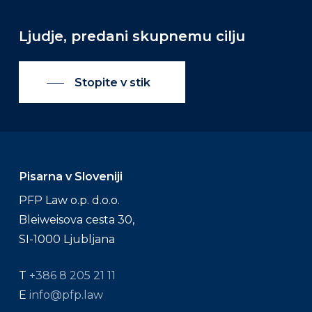
Ljudje,
predani
skupnemu
cilju
Stopite v stik
Pisarna v Sloveniji
PFP Law o.p. d.o.o.
Bleiweisova cesta 30,
SI-1000 Ljubljana
T
+386 8 205 21 11
E
info@pfp.law