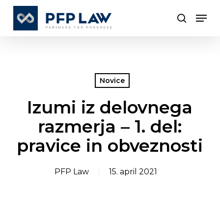
Skip
Men
to
search
Close
main
Menu
content
Novice
Izumi iz delovnega
razmerja – 1. del:
pravice in obveznosti
PFP Law
15. april 2021