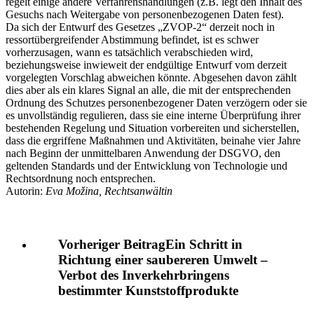
regelt einige andere Verfahrenshandlungen (z.B. legt den Inhalt des
Gesuchs nach Weitergabe von personenbezogenen Daten fest).
Da sich der Entwurf des Gesetzes „ZVOP-2“ derzeit noch in
ressortübergreifender Abstimmung befindet, ist es schwer
vorherzusagen, wann es tatsächlich verabschieden wird,
beziehungsweise inwieweit der endgültige Entwurf vom derzeit
vorgelegten Vorschlag abweichen könnte. Abgesehen davon zählt
dies aber als ein klares Signal an alle, die mit der entsprechenden
Ordnung des Schutzes personenbezogener Daten verzögern oder sie
es unvollständig regulieren, dass sie eine interne Überprüfung ihrer
bestehenden Regelung und Situation vorbereiten und sicherstellen,
dass die ergriffene Maßnahmen und Aktivitäten, beinahe vier Jahre
nach Beginn der unmittelbaren Anwendung der DSGVO, den
geltenden Standards und der Entwicklung von Technologie und
Rechtsordnung noch entsprechen.
Autorin:
Eva Možina, Rechtsanwältin
Vorheriger Beitrag
Ein Schritt in
Richtung einer saubereren Umwelt –
Verbot des Inverkehrbringens
bestimmter Kunststoffprodukte