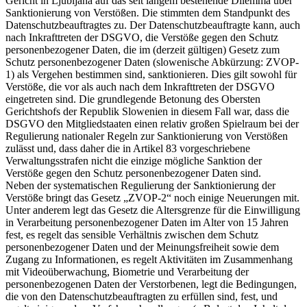
Gericht in Ljubljana auf das seit langem bestehende Dilemma über
Sanktionierung von Verstößen. Die stimmten dem Standpunkt des
Datenschutzbeauftragtes zu. Der Datenschutzbeauftragte kann, auch
nach Inkrafttreten der DSGVO, die Verstöße gegen den Schutz
personenbezogener Daten, die im (derzeit gültigen) Gesetz zum
Schutz personenbezogener Daten (slowenische Abkürzung: ZVOP-
1) als Vergehen bestimmen sind, sanktionieren. Dies gilt sowohl für
Verstöße, die vor als auch nach dem Inkrafttreten der DSGVO
eingetreten sind. Die grundlegende Betonung des Obersten
Gerichtshofs der Republik Slowenien in diesem Fall war, dass die
DSGVO den Mitgliedstaaten einen relativ großen Spielraum bei der
Regulierung nationaler Regeln zur Sanktionierung von Verstößen
zulässt und, dass daher die in Artikel 83 vorgeschriebene
Verwaltungsstrafen nicht die einzige mögliche Sanktion der
Verstöße gegen den Schutz personenbezogener Daten sind.
Neben der systematischen Regulierung der Sanktionierung der
Verstöße bringt das Gesetz „ZVOP-2“ noch einige Neuerungen mit.
Unter anderem legt das Gesetz die Altersgrenze für die Einwilligung
in Verarbeitung personenbezogener Daten im Alter von 15 Jahren
fest, es regelt das sensible Verhältnis zwischen dem Schutz
personenbezogener Daten und der Meinungsfreiheit sowie dem
Zugang zu Informationen, es regelt Aktivitäten im Zusammenhang
mit Videoüberwachung, Biometrie und Verarbeitung der
personenbezogenen Daten der Verstorbenen, legt die Bedingungen,
die von den Datenschutzbeauftragten zu erfüllen sind, fest, und