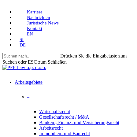
Skip
Karriere
to
Nachrichten
main
Juristische News
content
Kontakt
EN
SI
DE
Drücken Sie die Eingabetaste zum
Suchen oder ESC zum Schließen
Close
Search
search
Menu
Arbeitsgebiete
–
Wirtschaftsrecht
Gesellschaftsrecht / M&A
Banken-, Finanz- und Versicherungsrecht
Arbeitsrecht
Immobilien- und Baurecht