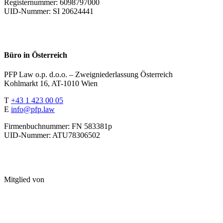
Registernummer: 6098797000
UID-Nummer: SI 20624441
Büro in Österreich
PFP Law o.p. d.o.o. – Zweigniederlassung Österreich
Kohlmarkt 16, AT-1010 Wien
T
+43 1 423 00 05
E
info@pfp.law
Firmenbuchnummer: FN 583381p
UID-Nummer: ATU78306502
Mitglied von