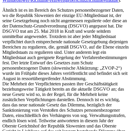
Whistleblower-Richtlinie-Hinweisgeberschutzrichtlinie#middle
).
Ähnlich ist es im Bereich des Schutzes personenbezogener Daten,
wo die Republik Slowenien der einzige EU-Mitgliedstaat ist, der
seine Gesetzgebung noch nicht angemessen regulierte oder diese an
der Datenschutz-Grundverordnung (DSGVO) angepasst hat. Die
DSGVO trat am 25. Mai 2018 in Kraft und wurde seitdem
unmittelbar angewendet. Trotzdem ist aber jeder Mitgliedstaat
verpflichtet durch entsprechende nationale Gesetzgebung diejenigen
Bereichen zu regulieren, die, gemäß DSGVO, auf die Ebene einzeln
Mitgliedstaats zu regulieren sind. Unter anderem legt ein
Mitgliedstaat auch geeignete Regelung der Verfahrenbestimmungen
fest. Der letzte Entwurf des Gesetzes zum Schutz
personenbezogener Daten (slowenische Abkürzung: „ZVOP-2“)
wurde im Frühjahr dieses Jahres veröffentlicht und befindet sich seit
August in ressortübergreifender Abstimmung.
Die Mehrheit der Verpflichteten passten ihre Geschäftstätigkeit
beziehungsweise Tätigkeit bereits an die aktuelle DSGVO an; das
neue Gesetz wird so, in der Regel, für die Mehrheit keine
zusätzlichen Verpflichtungen darstellen. Dennoch ist es wichtig,
dass das neue nationale Gesetz das Dilemma, bezüglich der
Sanktionierung von Verstoßen des Schutzes personenbezogener
Daten, einschließlich des Verhängens von sog. Verwaltungsstrafen,
endlich lösen wird. Teilweise antworteten in diesem Jahr der
Oberste Gerichtshof der Republik Slowenien und das Oberste