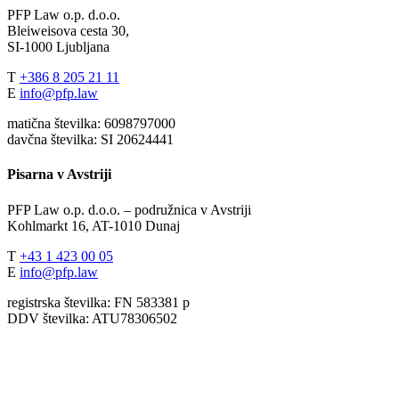
PFP Law o.p. d.o.o.
Bleiweisova cesta 30,
SI-1000 Ljubljana
T
+386 8 205 21 11
E
info@pfp.law
matična številka: 6098797000
davčna številka: SI 20624441
Pisarna v Avstriji
PFP Law o.p. d.o.o. – podružnica v Avstriji
Kohlmarkt 16, AT-1010 Dunaj
T
+43 1 423 00 05
E
info@pfp.law
registrska številka: FN 583381 p
DDV številka: ATU78306502