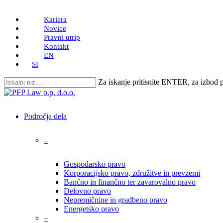
Skip
Kariera
to
Novice
main
Pravni utrip
content
Kontakt
EN
SI
Za iskanje pritisnite ENTER, za izhod
Close
Search
search
Menu
Področja dela
–
Gospodarsko pravo
Korporacijsko pravo, združitve in prevzemi
Bančno in finančno ter zavarovalno pravo
Delovno pravo
Nepremičnine in gradbeno pravo
Energetsko pravo
–