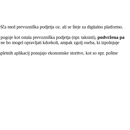
 med prevozniška podjetja oz. ali se šteje za digitalno platformo.
 pogoje kot ostala prevozniška podjetja (npr. taksisti),
podvržena pa
e bo mogel opravljati kdorkoli, ampak zgolj oseba, ki izpolnjuje
 spletnih aplikacij ponujajo ekonomske storitve, kot so npr. poštne