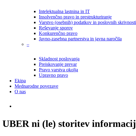
Intelektualna lastnina in IT
Insolvenčno pravo in prestrukturiranje
Varstvo (osebnih) podatkov in poslovnih skrivnost
Reševanje sporov
Konkurenčno pravo
Javno-zasebna partnerstva in javna naročila
–
Skladnost poslovanja
Preiskovanje prevar
Pravo varstva okolja
Upravno pravo
Ekipa
Mednarodne povezave
O nas
search
UBER ni (le) storitev informaci