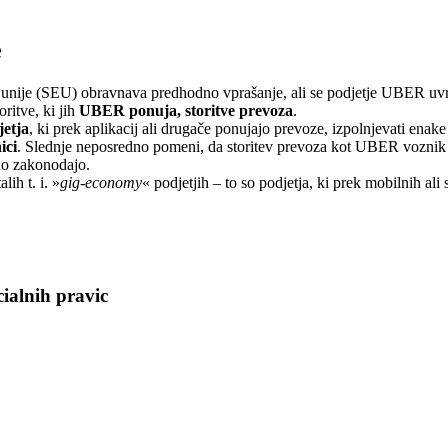
e
unije (SEU) obravnava predhodno vprašanje, ali se podjetje UBER uvršča
ritve, ki jih
UBER ponuja, storitve prevoza
.
etja
, ki prek aplikacij ali drugače ponujajo prevoze, izpolnjevati enake
ici
. Slednje neposredno pomeni, da storitev prevoza kot UBER voznik n
no zakonodajo.
ih t. i. »
gig-economy
« podjetjih – to so podjetja, ki prek mobilnih ali
cialnih pravic