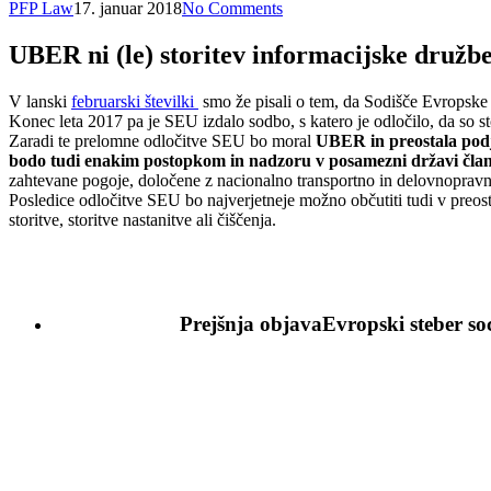
PFP Law
17. januar 2018
No Comments
UBER ni (le) storitev informacijske družb
V lanski
februarski številki
smo že pisali o tem, da Sodišče Evropske 
Konec leta 2017 pa je SEU izdalo sodbo, s katero je odločilo, da so sto
Zaradi te prelomne odločitve SEU bo moral
UBER in preostala podj
bodo tudi enakim postopkom in nadzoru v posamezni državi član
zahtevane pogoje, določene z nacionalno transportno in delovnoprav
Posledice odločitve SEU bo najverjetneje možno občutiti tudi v preostal
storitve, storitve nastanitve ali čiščenja.
Prejšnja objava
Evropski steber so