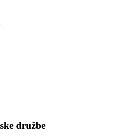
i
jske družbe