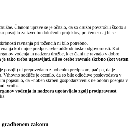
ružbe. Članom uprave se je očitalo, da so družbi povzročili škodo s
ko posojilo za izvedbo določenih projektov, pri čemer naj bi se
 skrbnosti ravnanja pri tožencih ni bilo potrebno.
« ravnanja kot nujne predpostavke odškodninske odgovornosti. Kot
organov vodenja in nadzora družbe, kjer člani ne ravnajo v dobro
 tako treba ugotavljati, ali so osebe ravnale skrbno (kot vesten
nje posojil) ni prepovedano z nobenim predpisom, pač pa, da je
a. Vrhovno sodišče je ocenilo, da so bile odločitve poslovodstva v
im pojasnilo, da »noben skrben gospodarstvenik ne odobri posojila v
udi vrnil«.
organov vodenja in nadzora ugotavljalo zgolj protipravnost
ka.
em gradbenem zakonu