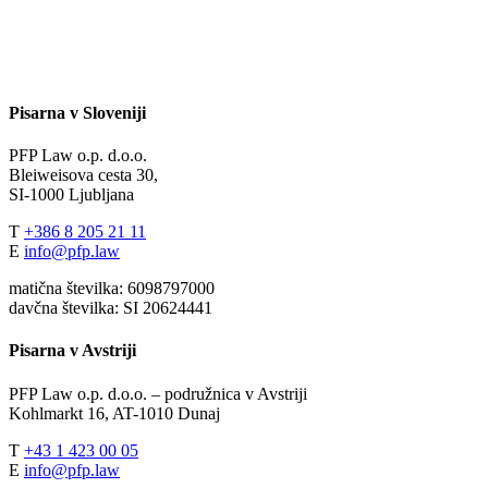
Pisarna v Sloveniji
PFP Law o.p. d.o.o.
Bleiweisova cesta 30,
SI-1000 Ljubljana
T
+386 8 205 21 11
E
info@pfp.law
matična številka: 6098797000
davčna številka: SI 20624441
Pisarna v Avstriji
PFP Law o.p. d.o.o. – podružnica v Avstriji
Kohlmarkt 16, AT-1010 Dunaj
T
+43 1 423 00 05
E
info@pfp.law