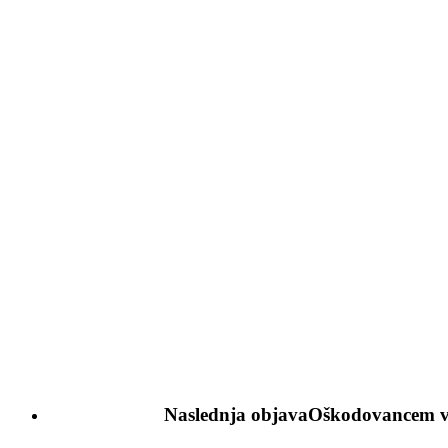
Naslednja objava
Oškodovancem v p