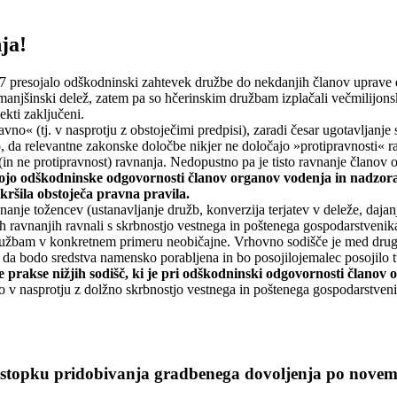
ja!
017 presojalo odškodninski zahtevek družbe do nekdanjih članov uprave d
e manjšinski delež, zatem pa so hčerinskim družbam izplačali večmilijons
ekti zaključeni.
avno« (tj. v nasprotju z obstoječimi predpisi), zaradi česar ugotavljanje
ilo, da relevantne zakonske določbe nikjer ne določajo »protipravnosti
in ne protipravnost) ravnanja. Nedopustno pa je tisto ravnanje članov 
ojo odškodninske odgovornosti članov organov vodenja in nadzora je
 kršila obstoječa pravna pravila.
anje tožencev (ustanavljanje družb, konverzija terjatev v deleže, daja
eh ravnanjih ravnali s skrbnostjo vestnega in poštenega gospodarstvenik
družbam v konkretnem primeru neobičajne. Vrhovno sodišče je med drug
 da bodo sredstva namensko porabljena in bo posojilojemalec posojilo t
prakse nižjih sodišč, ki je pri odškodninski odgovornosti članov 
jo v nasprotju z dolžno skrbnostjo vestnega in poštenega gospodarstveni
ostopku pridobivanja gradbenega dovoljenja po nov