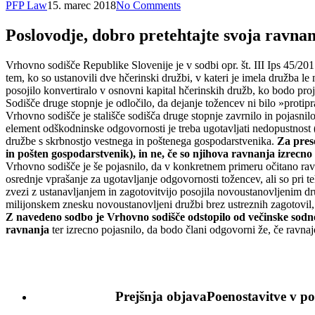
PFP Law
15. marec 2018
No Comments
Poslovodje, dobro pretehtajte svoja ravnan
Vrhovno sodišče Republike Slovenije je v sodbi opr. št. III Ips 45/2
tem, ko so ustanovili dve hčerinski družbi, v kateri je imela družba l
posojilo konvertiralo v osnovni kapital hčerinskih družb, ko bodo proj
Sodišče druge stopnje je odločilo, da dejanje tožencev ni bilo »protipr
Vrhovno sodišče je stališče sodišča druge stopnje zavrnilo in pojasn
element odškodninske odgovornosti je treba ugotavljati nedopustnost (
družbe s skrbnostjo vestnega in poštenega gospodarstvenika.
Za pres
in pošten gospodarstvenik), in ne, če so njihova ravnanja izrecno
Vrhovno sodišče je še pojasnilo, da v konkretnem primeru očitano ravn
osrednje vprašanje za ugotavljanje odgovornosti tožencev, ali so pri t
zvezi z ustanavljanjem in zagotovitvijo posojila novoustanovljenim 
milijonskem znesku novoustanovljeni družbi brez ustreznih zagotovil,
Z navedeno sodbo je Vrhovno sodišče odstopilo od večinske sodne 
ravnanja
ter izrecno pojasnilo, da bodo člani odgovorni že, če ravna
Prejšnja objava
Poenostavitve v p