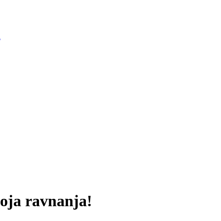
i
voja ravnanja!