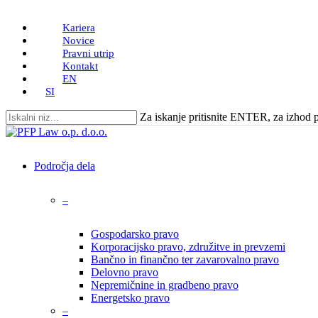
Skip
Kariera
to
Novice
main
Pravni utrip
content
Kontakt
EN
SI
Za iskanje pritisnite ENTER, za izhod
Close
Search
search
Menu
Področja dela
–
Gospodarsko pravo
Korporacijsko pravo, združitve in prevzemi
Bančno in finančno ter zavarovalno pravo
Delovno pravo
Nepremičnine in gradbeno pravo
Energetsko pravo
–