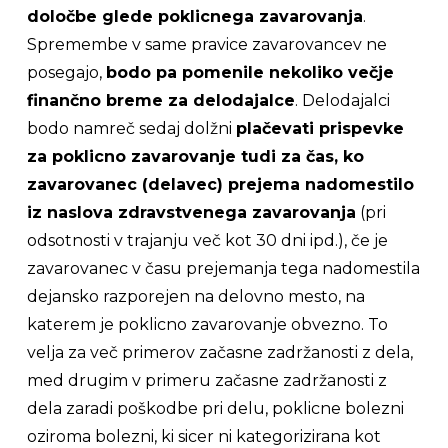
določbe glede poklicnega zavarovanja
.
Spremembe v same pravice zavarovancev ne
posegajo,
bodo pa pomenile nekoliko večje
finančno breme za delodajalce
. Delodajalci
bodo namreč sedaj dolžni
plačevati prispevke
za poklicno zavarovanje tudi za čas, ko
zavarovanec (delavec) prejema nadomestilo
iz naslova zdravstvenega zavarovanja
(pri
odsotnosti v trajanju več kot 30 dni ipd.), če je
zavarovanec v času prejemanja tega nadomestila
dejansko razporejen na delovno mesto, na
katerem je poklicno zavarovanje obvezno. To
velja za več primerov začasne zadržanosti z dela,
med drugim v primeru začasne zadržanosti z
dela zaradi poškodbe pri delu, poklicne bolezni
oziroma bolezni, ki sicer ni kategorizirana kot