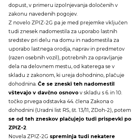
dopust, v primeru izpolnjevanja določenih v
zakonu navedenih pogojev.
Z novelo ZPIZ-2G pa je med prejemke vključen
tudi znesek nadomestila za uporabo lastnih
sredstev pri delu na domu in nadomestila za
uporabo lastnega orodja, naprav in predmetov
(razen osebnih vozil), potrebnih za opravljanje
dela na delovnem mestu, od katerega se v
skladu z zakonom, ki ureja dohodnino, plačuje
dohodnina.
Če se zneski teh nadomestil
vštevajo v davčno osnovo
v skladu s 6. in 10.
točko prvega odstavka 44. člena Zakona o
dohodnini (Uradni list RS, št. 13/11, ZDoh-2), potem
se od teh zneskov plačujejo tudi prispevki po
ZPIZ-2
.
Novela ZPIZ-2G
spreminja tudi nekatere