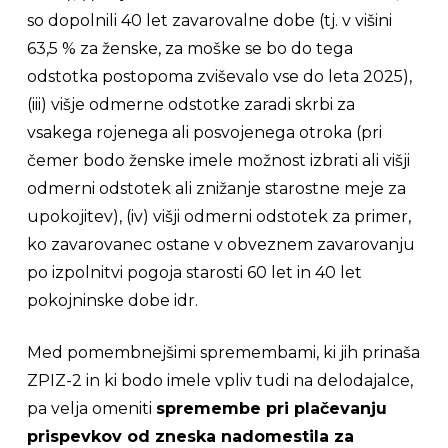
so dopolnili 40 let zavarovalne dobe (tj. v višini
63,5 % za ženske, za moške se bo do tega
odstotka postopoma zviševalo vse do leta 2025),
(iii) višje odmerne odstotke zaradi skrbi za
vsakega rojenega ali posvojenega otroka (pri
čemer bodo ženske imele možnost izbrati ali višji
odmerni odstotek ali znižanje starostne meje za
upokojitev), (iv) višji odmerni odstotek za primer,
ko zavarovanec ostane v obveznem zavarovanju
po izpolnitvi pogoja starosti 60 let in 40 let
pokojninske dobe idr.
Med pomembnejšimi spremembami, ki jih prinaša
ZPIZ-2 in ki bodo imele vpliv tudi na delodajalce,
pa velja omeniti
spremembe pri plačevanju
prispevkov od zneska nadomestila za