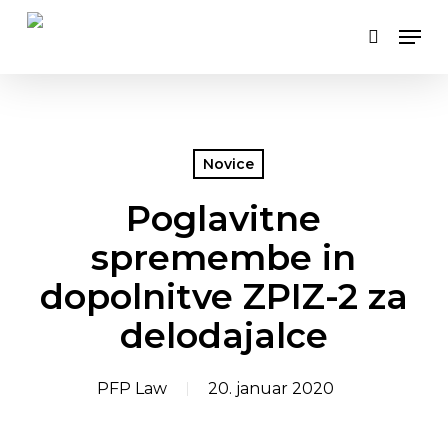
Skip
Men
to
search
main
content
Novice
Poglavitne
spremembe in
dopolnitve ZPIZ-2 za
delodajalce
PFP Law
20. januar 2020