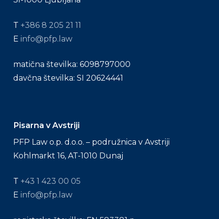
T
+386 8 205 21 11
E
info@pfp.law
matična številka: 6098797000
davčna številka: SI 20624441
Pisarna v Avstriji
PFP Law o.p. d.o.o. – podružnica v Avstriji
Kohlmarkt 16, AT-1010 Dunaj
T
+43 1 423 00 05
E
info@pfp.law