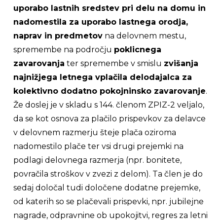
uporabo lastnih sredstev pri delu na domu in
nadomestila za uporabo lastnega orodja,
naprav in predmetov
na delovnem mestu,
spremembe na področju
poklicnega
zavarovanja
ter spremembe v smislu
zvišanja
najnižjega letnega vplačila delodajalca za
kolektivno dodatno pokojninsko zavarovanje
.
Že doslej je v skladu s 144. členom ZPIZ-2 veljalo,
da se kot osnova za plačilo prispevkov za delavce
v delovnem razmerju šteje plača oziroma
nadomestilo plače ter vsi drugi prejemki na
podlagi delovnega razmerja (npr. bonitete,
povračila stroškov v zvezi z delom). Ta člen je do
sedaj določal tudi določene dodatne prejemke,
od katerih so se plačevali prispevki, npr. jubilejne
nagrade, odpravnine ob upokojitvi, regres za letni