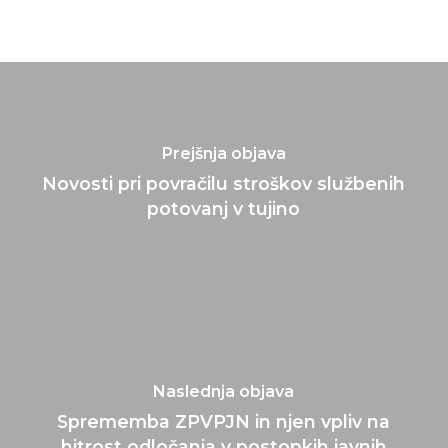
Prejšnja objava
Novosti pri povračilu stroškov službenih
potovanj v tujino
Naslednja objava
Sprememba ZPVPJN in njen vpliv na
hitrost odločanja v postopkih javnih