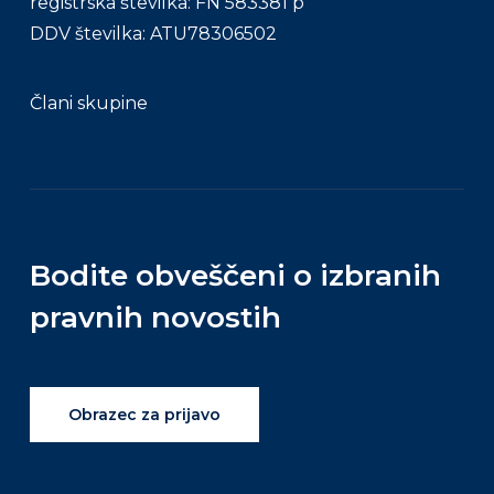
registrska številka: FN 583381 p
DDV številka: ATU78306502
Člani skupine
Bodite obveščeni o izbranih
pravnih novostih
Obrazec za prijavo