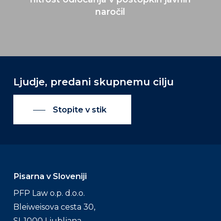
naročil
Ljudje, predani skupnemu cilju
Stopite v stik
Pisarna v Sloveniji
PFP Law o.p. d.o.o.
Bleiweisova cesta 30,
SI-1000 Ljubljana