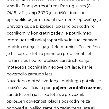
V sodbi Transportes Aéreos Portugueses (C-
74/19) z 11. junija 2020 je sodišče dodatno
opredelilo pojem izrednih razmer, ki opravičujejo
prevoznika, da bi izplačal opisano odškodnino
potnikom. V konkretni zadevi je potnik med
letom ugriznil nekaj sopotnikov in tudi napadel
letalsko osebje, ki ga je želelo umiriti. Posledično
je bil kapitan letala primoran preusmeriti let
nazaj na odhodno letališče zaradi izkrcanja
motečega potnika in njegove prtljage, kar je
povzročilo zamudo leta.
Navedeno moteče vedenje letalskega potnika je
sodišče kvalificiralo pod
pojem izrednih razmer
,
zaradi katerih je lahko letalski prevoznik
oproščen obveznosti plačila odškodnine za
odpoved ali veliko zamudo zadevnega leta ali