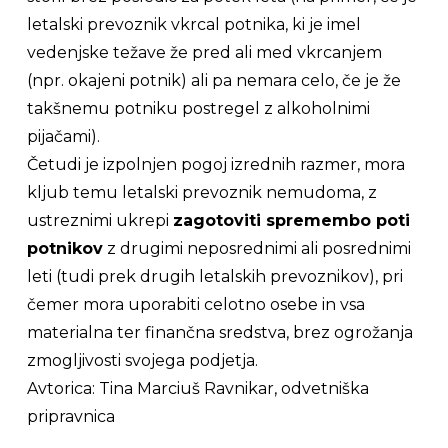
letalski prevoznik vkrcal potnika, ki je imel
vedenjske težave že pred ali med vkrcanjem
(npr. okajeni potnik) ali pa nemara celo, če je že
takšnemu potniku postregel z alkoholnimi
pijačami).
Četudi je izpolnjen pogoj
izrednih razmer
, mora
kljub temu letalski prevoznik nemudoma, z
ustreznimi ukrepi
zagotoviti spremembo poti
potnikov
z drugimi neposrednimi ali posrednimi
leti (tudi prek drugih letalskih prevoznikov), pri
čemer mora uporabiti celotno osebe in vsa
materialna ter finančna sredstva, brez ogrožanja
zmogljivosti svojega podjetja.
Avtorica: Tina Marciuš Ravnikar, odvetniška
pripravnica