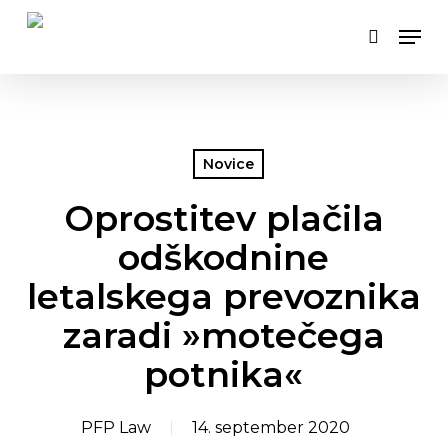
Skip
Men
to
search
main
content
Novice
Oprostitev plačila
odškodnine
letalskega prevoznika
zaradi »motečega
potnika«
PFP Law
14. september 2020