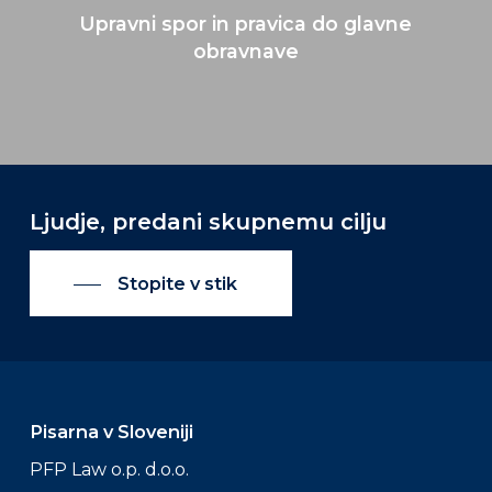
Upravni spor in pravica do glavne
obravnave
Ljudje, predani skupnemu cilju
Stopite v stik
Pisarna v Sloveniji
PFP Law o.p. d.o.o.