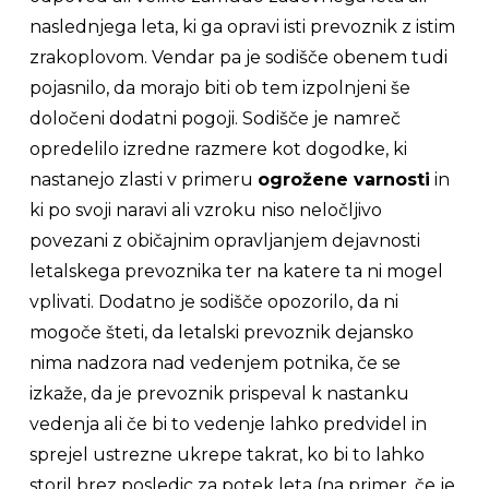
naslednjega leta, ki ga opravi isti prevoznik z istim
zrakoplovom. Vendar pa je sodišče obenem tudi
pojasnilo, da morajo biti ob tem izpolnjeni še
določeni dodatni pogoji. Sodišče je namreč
opredelilo izredne razmere kot dogodke, ki
nastanejo zlasti v primeru
ogrožene varnosti
in
ki po svoji naravi ali vzroku niso neločljivo
povezani z običajnim opravljanjem dejavnosti
letalskega prevoznika ter na katere ta ni mogel
vplivati. Dodatno je sodišče opozorilo, da ni
mogoče šteti, da letalski prevoznik dejansko
nima nadzora nad vedenjem potnika, če se
izkaže, da je prevoznik prispeval k nastanku
vedenja ali če bi to vedenje lahko predvidel in
sprejel ustrezne ukrepe takrat, ko bi to lahko
storil brez posledic za potek leta (na primer, če je