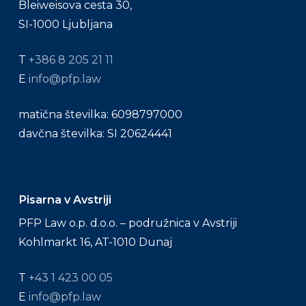
Bleiweisova cesta 30,
SI-1000 Ljubljana
T
+386 8 205 21 11
E
info@pfp.law
matična številka: 6098797000
davčna številka: SI 20624441
Pisarna v Avstriji
PFP Law o.p. d.o.o. – podružnica v Avstriji
Kohlmarkt 16, AT-1010 Dunaj
T
+43 1 423 00 05
E
info@pfp.law