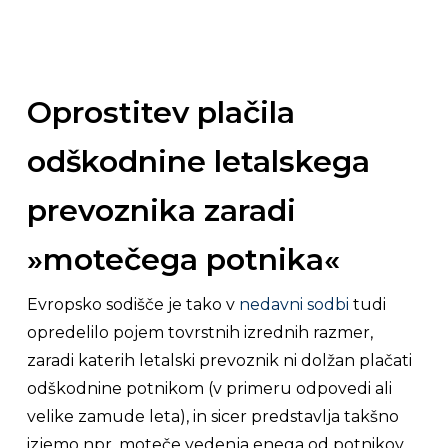
Oprostitev plačila
odškodnine letalskega
prevoznika zaradi
»motečega potnika«
Evropsko sodišče je tako v
nedavni sodbi
tudi
opredelilo pojem tovrstnih izrednih razmer,
zaradi katerih letalski prevoznik ni dolžan plačati
odškodnine potnikom (v primeru odpovedi ali
velike zamude leta), in sicer predstavlja takšno
izjemo npr. moteče vedenja enega od potnikov.