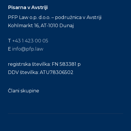
Pisarna v Avstriji
PFP Law o.p. d.o.o. – podružnica v Avstriji
Kohlmarkt 16, AT-1010 Dunaj
T
+43 1 423 00 05
E
info@pfp.law
registrska številka: FN 583381 p
DDV številka: ATU78306502
Člani skupine