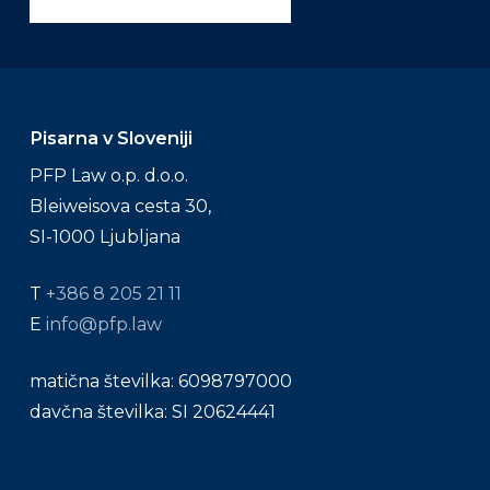
Pisarna v Sloveniji
PFP Law o.p. d.o.o.
Bleiweisova cesta 30,
SI-1000 Ljubljana
T
+386 8 205 21 11
E
info@pfp.law
matična številka: 6098797000
davčna številka: SI 20624441