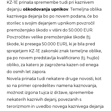
KZ-1E prinaša spremembe tudi pri kaznivem
dejanju
oškodovanja upnikov
. Temeljna oblika
kaznivega dejanja bo po novem podana, če bo
storilec s svojim dejanjem upnikom povzročil
premoženjsko škodo v višini do 50.000 EUR.
Povzročitev velike premoženjske škode (tj.
škode, ki presega 50.000 EUR), ki je bila pred
sprejetjem KZ-1E zakonski znak temeljne oblike,
pa po novem predstavlja kvalificirano (tj. hujšo)
obliko, za katero je zagrožena kazen od enega
do osmih let zapora.
Novela prinaša tudi nekatere druge novosti, kot
so na primer opredelitev namena kaznovanja,
možnost izgona tujca iz države, spremembe
nekaterih kaznivih dejanj, povezanih s
terorizmom in uvedbo novega kaznivega dejanja