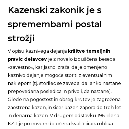
Kazenski zakonik je s
spremembami postal
strožji
V opisu kaznivega dejanja
kršitve temeljnih
pravic delavcev
je z novelo izpuščena beseda
»zavestno«, kar jasno izraža, da je omenjeno
kaznivo dejanje mogoče storiti z eventualnim
naklepom (tj. storilec se zaveda, da lahko nastane
prepovedana posledica in privoli, da nastane).
Glede na pogostost in obseg kršitev je zagrožena
zaostrena kazen, in sicer kazen zapora do treh let
in denarna kazen. V drugem odstavku 196. člena
KZ-1 je po novem določena kvalificirana oblika