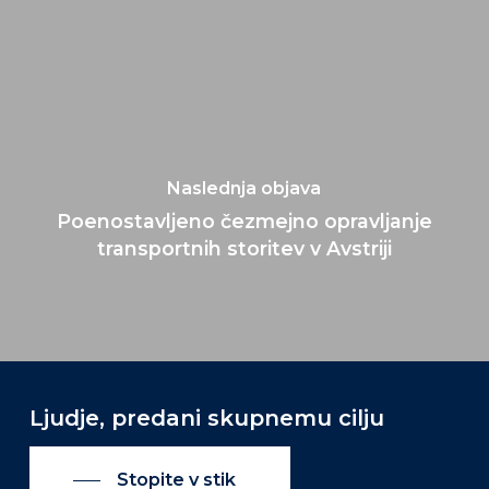
Naslednja objava
Poenostavljeno čezmejno opravljanje
transportnih storitev v Avstriji
Ljudje, predani skupnemu cilju
Stopite v stik