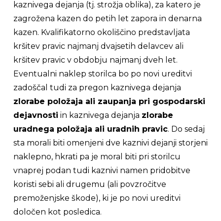
kaznivega dejanja (tj. strožja oblika), za katero je
zagrožena kazen do petih let zapora in denarna
kazen. Kvalifikatorno okoliščino predstavljata
kršitev pravic najmanj dvajsetih delavcev ali
kršitev pravic v obdobju najmanj dveh let.
Eventualni naklep storilca bo po novi ureditvi
zadoščal tudi za pregon kaznivega dejanja
zlorabe položaja ali zaupanja pri gospodarski
dejavnosti
in kaznivega dejanja
zlorabe
uradnega položaja ali uradnih pravic
. Do sedaj
sta morali biti omenjeni dve kaznivi dejanji storjeni
naklepno, hkrati pa je moral biti pri storilcu
vnaprej podan tudi kaznivi namen pridobitve
koristi sebi ali drugemu (ali povzročitve
premoženjske škode), ki je po novi ureditvi
določen kot posledica.