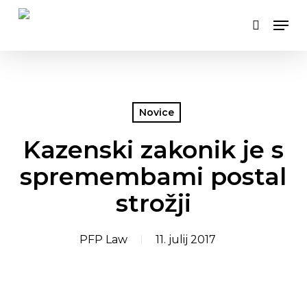
Skip
Men
to
search
main
content
Novice
Kazenski zakonik je s
spremembami postal
strožji
PFP Law
11. julij 2017