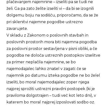
plačevanjem najemnine – izseliti pa se tudi ne
želi. Ga pa zato želite izseliti vi – da bi se izognili
dolgemu boju na sodišču, priporočamo, da se že
pri sklenitvi najemne pogodbe ustrezno
zavarujete.
V skladu z Zakonom o poslovnih stavbah in
poslovnih prostorih mora biti najemna pogodba
za poslovni prostor sestavljena v pisni obliki, a če
pogodba ne določa ustreznih postopkov izselitve
za primer neplačila najemnine, se bo
najemodajalec lahko znašel v zagati: če se
najemnik po datumu izteka pogodbe ne bo želel
izseliti, bo moral najemodajalec zoper njega
najprej sprožiti ustrezni pravdni postopek (ki je
praviloma dolgotrajen – tudi več kot leto dni), v
katerem bo moral najprej izposlovati sodbo oz.