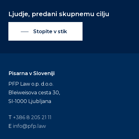
Ljudje, predani skupnemu cilju
Stopite v stik
Pisarna v Sloveniji
PFP Law o.p. d.o.o.
Bleiweisova cesta 30,
SI-1000 Ljubljana
T
+386 8 205 21 11
E
info@pfp.law