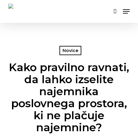
Skip
Men
to
search
main
content
Novice
Kako pravilno ravnati,
da lahko izselite
najemnika
poslovnega prostora,
ki ne plačuje
najemnine?