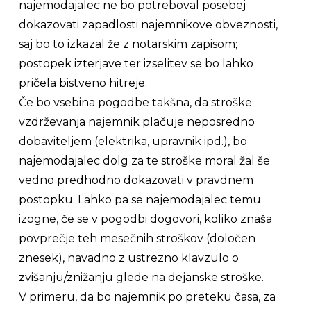
najemodajalec ne bo potreboval posebej
dokazovati zapadlosti najemnikove obveznosti,
saj bo to izkazal že z notarskim zapisom;
postopek izterjave ter izselitev se bo lahko
pričela bistveno hitreje.
Če bo vsebina pogodbe takšna, da stroške
vzdrževanja najemnik plačuje neposredno
dobaviteljem (elektrika, upravnik ipd.), bo
najemodajalec dolg za te stroške moral žal še
vedno predhodno dokazovati v pravdnem
postopku. Lahko pa se najemodajalec temu
izogne, če se v pogodbi dogovori, koliko znaša
povprečje teh mesečnih stroškov (določen
znesek), navadno z ustrezno klavzulo o
zvišanju/znižanju glede na dejanske stroške.
V primeru, da bo najemnik po preteku časa, za