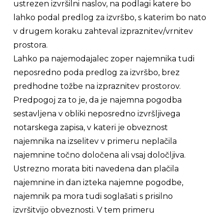
ustrezen izvršilni naslov, na podlagi katere bo
lahko podal predlog za izvršbo, s katerim bo nato
v drugem koraku zahteval izpraznitev/vrnitev
prostora.
Lahko pa najemodajalec zoper najemnika tudi
neposredno poda predlog za izvršbo, brez
predhodne tožbe na izpraznitev prostorov.
Predpogoj za to je, da je najemna pogodba
sestavljena v obliki neposredno izvršljivega
notarskega zapisa, v kateri je obveznost
najemnika na izselitev v primeru neplačila
najemnine točno določena ali vsaj določljiva.
Ustrezno morata biti navedena dan plačila
najemnine in dan izteka najemne pogodbe,
najemnik pa mora tudi soglašati s prisilno
izvršitvijo obveznosti. V tem primeru