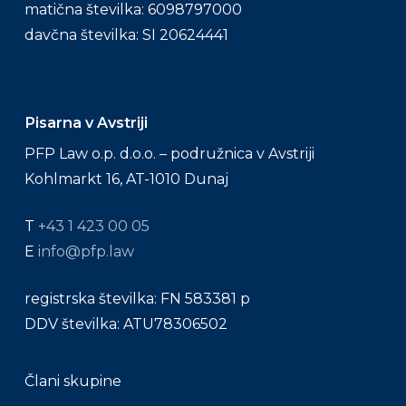
matična številka: 6098797000
davčna številka: SI 20624441
Pisarna v Avstriji
PFP Law o.p. d.o.o. – podružnica v Avstriji
Kohlmarkt 16, AT-1010 Dunaj
T
+43 1 423 00 05
E
info@pfp.law
registrska številka: FN 583381 p
DDV številka: ATU78306502
Člani skupine