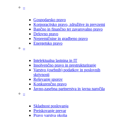
–
Gospodarsko pravo
Korporacijsko pravo, združitve in prevzemi
Bančno in finančno ter zavarovalno pravo
Delovno pravo
Nepremičnine in gradbeno pravo
Energetsko pravo
–
Intelektualna lastnina in IT
Insolvenčno pravo in prestrukturiranje
Varstvo (osebnih) podatkov in poslovnih
skrivnosti
Reševanje sporov
Konkurenčno pravo
Javno-zasebna partnerstva in javna naročila
–
Skladnost poslovanja
Preiskovanje prevar
Pravo varstva okolja