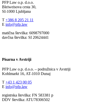
PFP Law o.p. d.o.o.
Bleiweisova cesta 30,
SI-1000 Ljubljana
T
+386 8 205 21 11
E
info@pfp.law
matična številka: 6098797000
davčna številka: SI 20624441
Pisarna v Avstriji
PFP Law o.p. d.o.o. – podružnica v Avstriji
Kohlmarkt 16, AT-1010 Dunaj
T
+43 1 423 00 05
E
info@pfp.law
registrska številka: FN 583381 p
DDV številka: ATU78306502