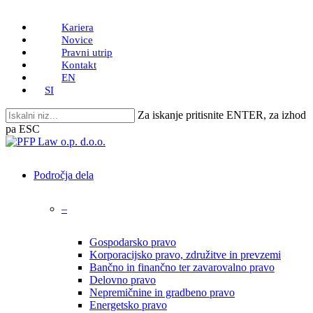
Skip
Kariera
to
Novice
main
Pravni utrip
content
Kontakt
EN
SI
Za iskanje pritisnite ENTER, za izhod
pa ESC
Close
Search
search
Menu
Področja dela
–
Gospodarsko pravo
Korporacijsko pravo, združitve in prevzemi
Bančno in finančno ter zavarovalno pravo
Delovno pravo
Nepremičnine in gradbeno pravo
Energetsko pravo