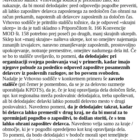
nakazuje, da bi moral delodajalec pred odpovedjo pogodbe preveriti,
ali lahko zaposlitev delavca zaposlenega za nedoločen čas ohrani na
račun prekarnih, napotenih ali delavcev zaposlenih za določen čas.
Vrhovno sodišče je pritrdilo stališču tožnice, da je odpoved »skrajni
ukrep« in da je tudi skladno s Priporočilom št. 166 Konvencije
MOD št. 158 potrebno prej poseči po drugih, manj skrajnih ukrepih.
Sklep kot »manj skrajne« našteva ukrepe, kot so omejitev najemanja
zunanjih izvajalcev, naravno zmanjševanje zaposlenih, prostovoljno
upokojevanje, notranje premestitve, omejitev nadurnega dela itd. Če
se bo to stališče uveljavilo, to pomeni,
da delodajalec pri
organizaciji svojega poslovanja vsaj v primerih, kadar imajo
njegove pobude za posledico odpoved zaposlitve posameznih
delavcev iz poslovnih razlogov, ne bo povsem svoboden.
Nadalje je Vrhovno sodišče v konkretnem primeru še
zavzelo
stališče
(pri čemer je pomembno, da se je za delovno razmerje
uporabljala KPDTS), da je, če je kraj opravljanja dela določen širše,
npr. kot regionalna mreža poslovalnic delodajalca, treba upoštevati,
ali bi delodajalec delavki lahko ponudil delovno mesto v drugi
poslovalnici. Navedeno pomeni,
da je delodajalec takrat, kadar
bi delavca lahko premestil v drug kraj, ne da bi moral za to
spreminjati pogodbo o zaposlitvi, to dolžan storiti, če s tem
lahko ohrani zaposlitev delavca.
Navedeno velja samo za kraje /
območje, ki je v pogodbi opredeljeno kot kraj opravljanja dela.
To pomeni, da bodo delodajalci v bodoče morali spet temeljiteje