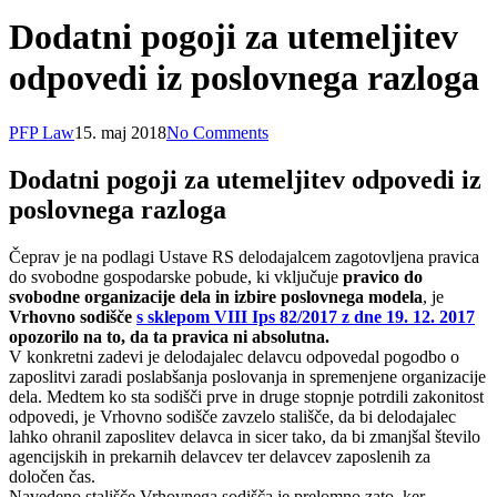
Dodatni pogoji za utemeljitev
odpovedi iz poslovnega razloga
PFP Law
15. maj 2018
No Comments
Dodatni pogoji za utemeljitev odpovedi iz
poslovnega razloga
Čeprav je na podlagi Ustave RS delodajalcem zagotovljena pravica
do svobodne gospodarske pobude, ki vključuje
pravico do
svobodne organizacije dela in izbire poslovnega modela
, je
Vrhovno sodišče
s sklepom VIII Ips 82/2017 z dne 19. 12. 2017
opozorilo na to, da ta pravica ni absolutna.
V konkretni zadevi je delodajalec delavcu odpovedal pogodbo o
zaposlitvi zaradi poslabšanja poslovanja in spremenjene organizacije
dela. Medtem ko sta sodišči prve in druge stopnje potrdili zakonitost
odpovedi, je Vrhovno sodišče zavzelo stališče, da bi delodajalec
lahko ohranil zaposlitev delavca in sicer tako, da bi zmanjšal število
agencijskih in prekarnih delavcev ter delavcev zaposlenih za
določen čas.
Navedeno stališče Vrhovnega sodišča je prelomno zato, ker