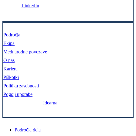
LinkedIn
Področja
Ekipa
Mednarodne povezave
O nas
Kariera
Piškotki
Politika zasebnosti
Pogoji uporabe
Zasnova in izvedba:
Idearna
Close
Področja dela
Menu