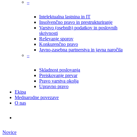
–
Intelektualna lastnina in IT
Insolvenčno pravo in prestrukturiranje
Varstvo (osebnih) podatkov in poslovnih
skrivnosti
Reševanje sporov
Konkurenčno pravo
Javno-zasebna partnerstva in javna naročila
–
Skladnost poslovanja
Preiskovanje prevar
Pravo varstva okolja
Upravno pravo
Ekipa
Mednarodne povezave
O nas
search
Novice