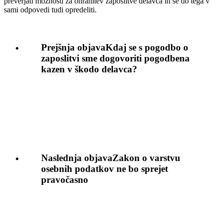
preverjati možnosti za ohranitev zaposlitve delavca in se do tega v
sami odpovedi tudi opredeliti.
Prejšnja objava
Kdaj se s pogodbo o
zaposlitvi sme dogovoriti pogodbena
kazen v škodo delavca?
Naslednja objava
Zakon o varstvu
osebnih podatkov ne bo sprejet
pravočasno