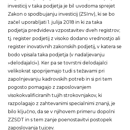
investicij v taka podjetja je bil uvodoma sprejet
Zakon o spodbujanju investicij (ZSInv), ki se bo
začel uporabljati 1. julija 2018 in ki za taka
podjetja predvideva vzpostavitev dveh registrov;
tj. register podjetij z visoko dodano vrednostjo ali
register inovativnih zakonskih podjetij, v katera se
bodo vpisala taka podjetja (v nadaljevanju
»delodajalci«). Ker pa se tovrstni delodajalci
velikokrat spoprijemajo tudi s težavami pri
zapolnjevanju kadrovskih potreb in si pri tem
pogosto pomagajo z zaposlovanjem
visokokvalificiranih tujih strokovnjakov, ki
razpolagajo z zahtevanimi specialnimi znanji, je
bilo ključno, da se v njihovem primeru dopolni
ZZSDT in s tem zanje poenostavitvi postopek
zaposlovanja tujcev.