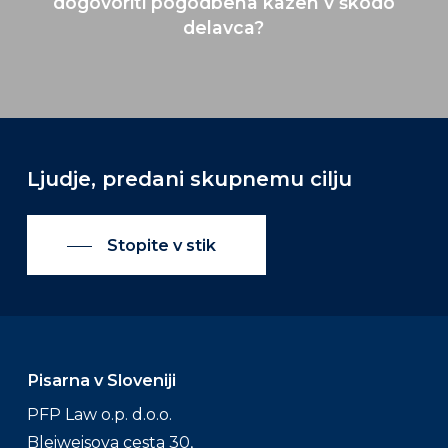
dogovoriti pogodbena kazen v škodo
delavca?
Ljudje,
predani
skupnemu
cilju
Stopite v stik
Pisarna v Sloveniji
PFP Law o.p. d.o.o.
Bleiweisova cesta 30,