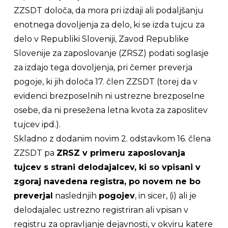
ZZSDT določa, da mora pri izdaji ali podaljšanju
enotnega dovoljenja za delo, ki se izda tujcu za
delo v Republiki Sloveniji, Zavod Republike
Slovenije za zaposlovanje (ZRSZ) podati soglasje
za izdajo tega dovoljenja, pri čemer preverja
pogoje, ki jih določa 17. člen ZZSDT (torej da v
evidenci brezposelnih ni ustrezne brezposelne
osebe, da ni presežena letna kvota za zaposlitev
tujcev ipd.).
Skladno z dodanim novim 2. odstavkom 16. člena
ZZSDT pa
ZRSZ v primeru zaposlovanja
tujcev s strani delodajalcev, ki so vpisani v
zgoraj navedena registra, po novem ne bo
preverjal
naslednjih
pogojev
, in sicer, (i) ali je
delodajalec ustrezno registriran ali vpisan v
registru za opravljanje dejavnosti, v okviru katere