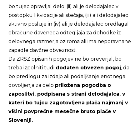
bo tujec opravljal delo, (ii) ali je delodajalec v
postopku likvidacije ali stečaja, (iii) ali delodajalec
aktivno posluje in (iv) ali je delodajalec predlagal
obračune davčnega odtegljaja za dohodke iz
delovnega razmerja oziroma ali ima neporavnane
zapadle davčne obveznosti.
Da ZRSZ opisanih pogojev ne bo preverjal, bo
treba izpolniti tudi
dodaten obvezen pogoj
, da
bo predlogu za izdajo ali podaljšanje enotnega
dovoljenja za delo
priložena pogodba o
zaposlitvi, podpisana s strani delodajalca, v
kateri bo tujcu zagotovljena plača najmanj v
višini povprečne mesečne bruto plače v
Sloveniji.