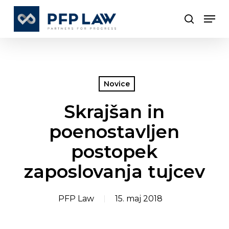
Skip
Men
to
search
Close
main
Menu
content
Novice
Skrajšan in
poenostavljen
postopek
zaposlovanja tujcev
PFP Law
15. maj 2018