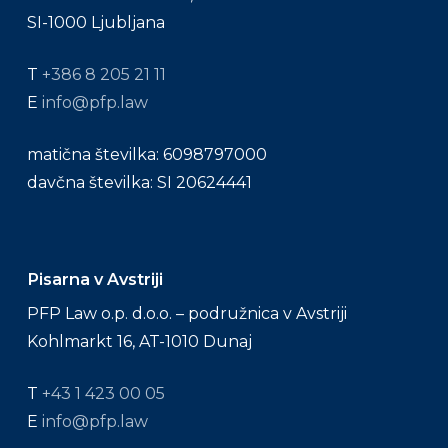
SI-1000 Ljubljana
T
+386 8 205 21 11
E
info@pfp.law
matična številka: 6098797000
davčna številka: SI 20624441
Pisarna v Avstriji
PFP Law o.p. d.o.o. – podružnica v Avstriji
Kohlmarkt 16, AT-1010 Dunaj
T
+43 1 423 00 05
E
info@pfp.law