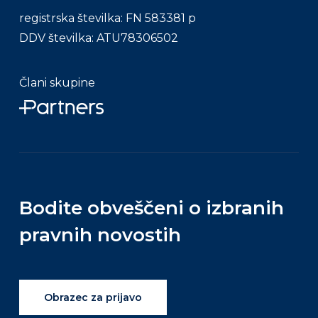
registrska številka: FN 583381 p
DDV številka: ATU78306502
Člani skupine
Bodite
obveščeni
o
izbranih
pravnih
novostih
Obrazec za prijavo